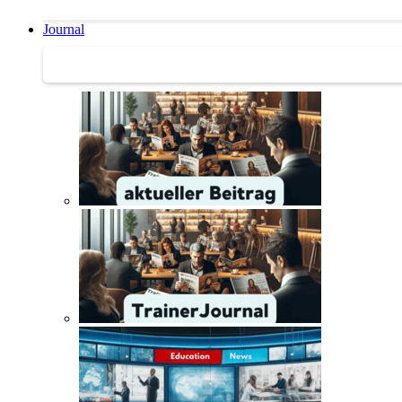
Journal
Journal | Weiterbildungs-News | Literatur-Tipps