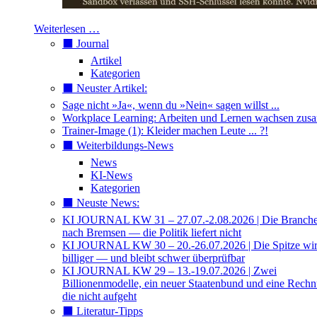
Weiterlesen …
⬛️ Journal
Artikel
Kategorien
⬛️ Neuster Artikel:
Sage nicht »Ja«, wenn du »Nein« sagen willst ...
Workplace Learning: Arbeiten und Lernen wachsen zu
Trainer-Image (1): Kleider machen Leute ... ?!
⬛️ Weiterbildungs-News
News
KI-News
Kategorien
⬛️ Neuste News:
KI JOURNAL KW 31 – 27.07.-2.08.2026 | Die Branche 
nach Bremsen — die Politik liefert nicht
KI JOURNAL KW 30 – 20.-26.07.2026 | Die Spitze wi
billiger — und bleibt schwer überprüfbar
KI JOURNAL KW 29 – 13.-19.07.2026 | Zwei
Billionenmodelle, ein neuer Staatenbund und eine Rech
die nicht aufgeht
⬛️ Literatur-Tipps