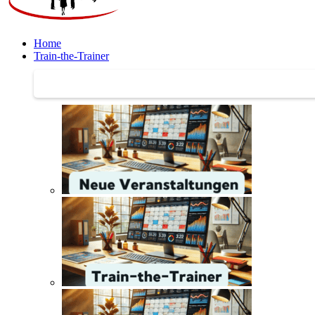
Home
Train-the-Trainer
Train-the-Trainer