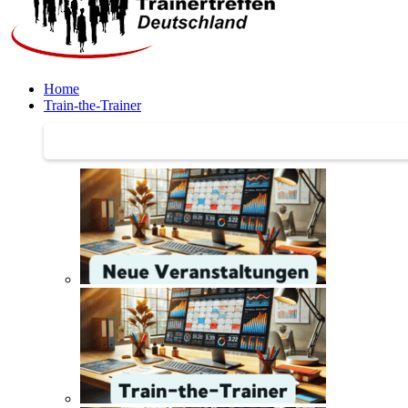
Home
Train-the-Trainer
Train-the-Trainer