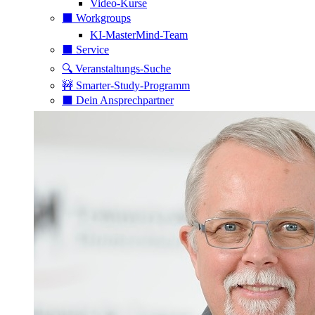
Video-Kurse
⬛️ Workgroups
KI-MasterMind-Team
⬛️ Service
🔍 Veranstaltungs-Suche
🚧 Smarter-Study-Programm
⬛️ Dein Ansprechpartner