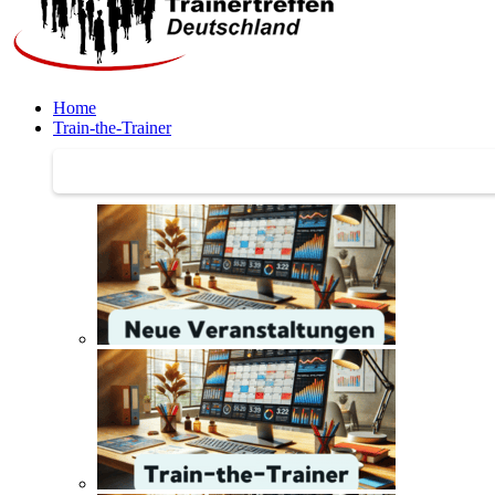
Home
Train-the-Trainer
Train-the-Trainer