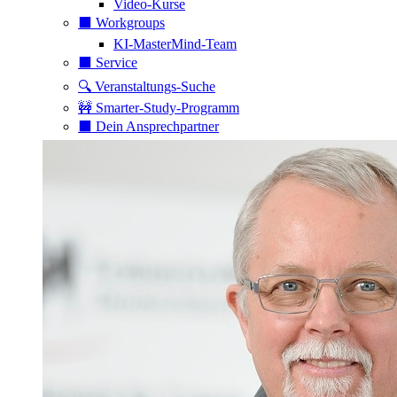
Video-Kurse
⬛️ Workgroups
KI-MasterMind-Team
⬛️ Service
🔍 Veranstaltungs-Suche
🚧 Smarter-Study-Programm
⬛️ Dein Ansprechpartner