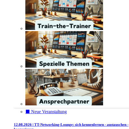
⬛️ Neue Veranstaltung
12.08.2026 | TT-Networking-Lounge: sich kennenlernen - austauschen -