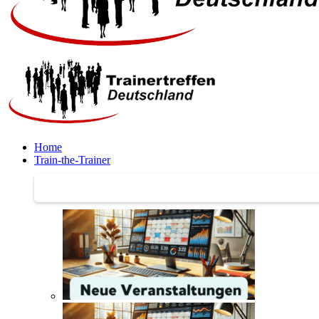
Home
Train-the-Trainer
Train-the-Trainer