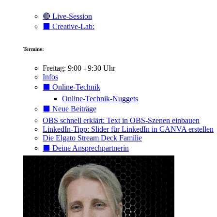
🔴 Live-Session
⬛️ Creative-Lab:
Termine:
Freitag: 9:00 - 9:30 Uhr
Infos
⬛️ Online-Technik
Online-Technik-Nuggets
⬛️ Neue Beiträge
OBS schnell erklärt: Text in OBS-Szenen einbauen
LinkedIn-Tipp: Slider für LinkedIn in CANVA erstellen
Die Elgato Stream Deck Familie
⬛️ Deine Ansprechpartnerin