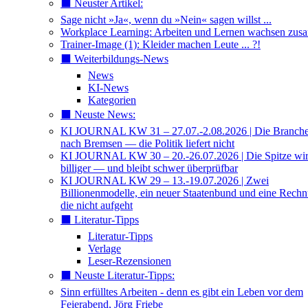
⬛️ Neuster Artikel:
Sage nicht »Ja«, wenn du »Nein« sagen willst ...
Workplace Learning: Arbeiten und Lernen wachsen zu
Trainer-Image (1): Kleider machen Leute ... ?!
⬛️ Weiterbildungs-News
News
KI-News
Kategorien
⬛️ Neuste News:
KI JOURNAL KW 31 – 27.07.-2.08.2026 | Die Branche 
nach Bremsen — die Politik liefert nicht
KI JOURNAL KW 30 – 20.-26.07.2026 | Die Spitze wi
billiger — und bleibt schwer überprüfbar
KI JOURNAL KW 29 – 13.-19.07.2026 | Zwei
Billionenmodelle, ein neuer Staatenbund und eine Rech
die nicht aufgeht
⬛️ Literatur-Tipps
Literatur-Tipps
Verlage
Leser-Rezensionen
⬛️ Neuste Literatur-Tipps:
Sinn erfülltes Arbeiten - denn es gibt ein Leben vor dem
Feierabend, Jörg Friebe