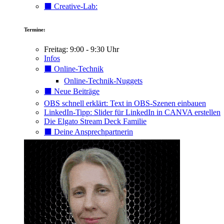
⬛️ Creative-Lab:
Termine:
Freitag: 9:00 - 9:30 Uhr
Infos
⬛️ Online-Technik
Online-Technik-Nuggets
⬛️ Neue Beiträge
OBS schnell erklärt: Text in OBS-Szenen einbauen
LinkedIn-Tipp: Slider für LinkedIn in CANVA erstellen
Die Elgato Stream Deck Familie
⬛️ Deine Ansprechpartnerin