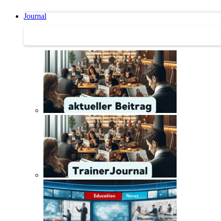
Journal
Journal | Weiterbildungs-News | Literatur-Tipps