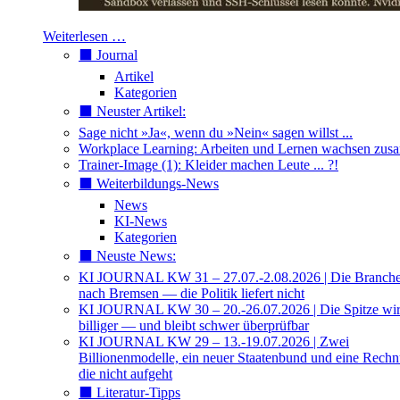
Weiterlesen …
⬛️ Journal
Artikel
Kategorien
⬛️ Neuster Artikel:
Sage nicht »Ja«, wenn du »Nein« sagen willst ...
Workplace Learning: Arbeiten und Lernen wachsen zu
Trainer-Image (1): Kleider machen Leute ... ?!
⬛️ Weiterbildungs-News
News
KI-News
Kategorien
⬛️ Neuste News:
KI JOURNAL KW 31 – 27.07.-2.08.2026 | Die Branche 
nach Bremsen — die Politik liefert nicht
KI JOURNAL KW 30 – 20.-26.07.2026 | Die Spitze wi
billiger — und bleibt schwer überprüfbar
KI JOURNAL KW 29 – 13.-19.07.2026 | Zwei
Billionenmodelle, ein neuer Staatenbund und eine Rech
die nicht aufgeht
⬛️ Literatur-Tipps