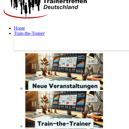
Home
Train-the-Trainer
Train-the-Trainer