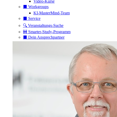
Video-Kurse
⬛️ Workgroups
KI-MasterMind-Team
⬛️ Service
🔍 Veranstaltungs-Suche
🚧 Smarter-Study-Programm
⬛️ Dein Ansprechpartner