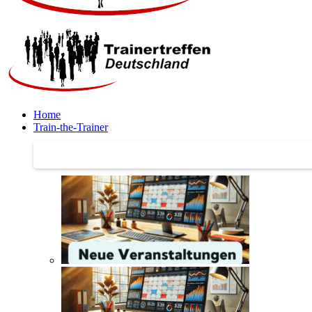
Home
Train-the-Trainer
Train-the-Trainer