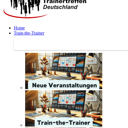
Home
Train-the-Trainer
Train-the-Trainer