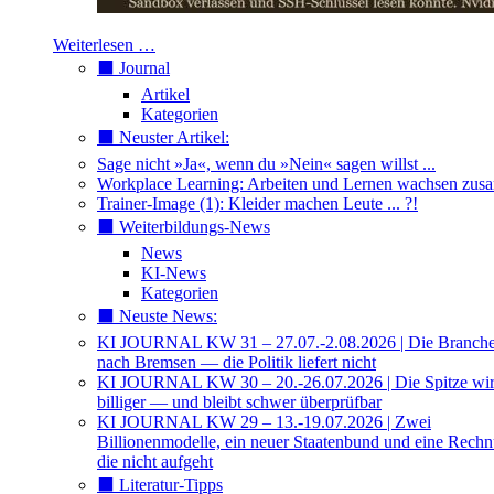
Weiterlesen …
⬛️ Journal
Artikel
Kategorien
⬛️ Neuster Artikel:
Sage nicht »Ja«, wenn du »Nein« sagen willst ...
Workplace Learning: Arbeiten und Lernen wachsen zu
Trainer-Image (1): Kleider machen Leute ... ?!
⬛️ Weiterbildungs-News
News
KI-News
Kategorien
⬛️ Neuste News:
KI JOURNAL KW 31 – 27.07.-2.08.2026 | Die Branche 
nach Bremsen — die Politik liefert nicht
KI JOURNAL KW 30 – 20.-26.07.2026 | Die Spitze wi
billiger — und bleibt schwer überprüfbar
KI JOURNAL KW 29 – 13.-19.07.2026 | Zwei
Billionenmodelle, ein neuer Staatenbund und eine Rech
die nicht aufgeht
⬛️ Literatur-Tipps