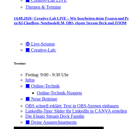
⬛️ Creative-Lab LIVE
Themen & Termine
14.08.2026 | Creative-Lab LIVE – Wir bearbeiten deine Fragen und P
zu KI-ChatBots, Notebook4LM, OBS, elgato Stream Deck und ZOOM
🔴 Live-Session
⬛️ Creative-Lab:
Termine:
Freitag: 9:00 - 9:30 Uhr
Infos
⬛️ Online-Technik
Online-Technik-Nuggets
⬛️ Neue Beiträge
OBS schnell erklärt: Text in OBS-Szenen einbauen
LinkedIn-Tipp: Slider für LinkedIn in CANVA erstellen
Die Elgato Stream Deck Familie
⬛️ Deine Ansprechpartnerin