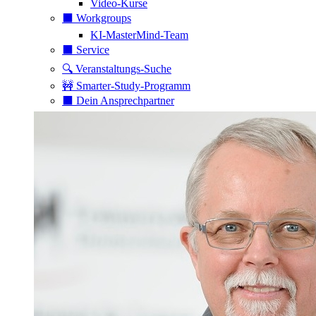
Video-Kurse
⬛️ Workgroups
KI-MasterMind-Team
⬛️ Service
🔍 Veranstaltungs-Suche
🚧 Smarter-Study-Programm
⬛️ Dein Ansprechpartner