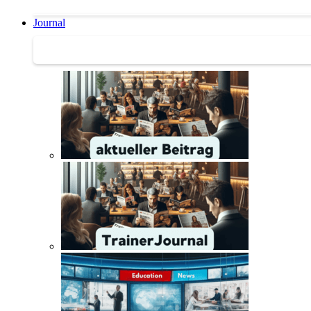
Journal
Journal | Weiterbildungs-News | Literatur-Tipps