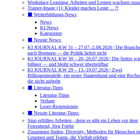
Workplace Learning: Arbeiten und Lernen wachsen zu
Trainer-Image (1): Kleider machen Leute ... ?!
⬛️ Weiterbildungs-News
News
KI-News
Kategorien
⬛️ Neuste News:
KI JOURNAL KW 31 – 27.07.-2.08.2026 | Die Branche 
nach Bremsen — die Politik liefert nicht
KI JOURNAL KW 30 – 20.-26.07.2026 | Die Spitze wi
billiger — und bleibt schwer überprüfbar
KI JOURNAL KW 29 – 13.-19.07.2026 | Zwei
Billionenmodelle, ein neuer Staatenbund und eine Rech
die nicht aufgeht
⬛️ Literatur-Tipps
Literatur-Tipps
Verlage
Leser-Rezensionen
⬛️ Neuste Literatur-Tipps:
Sinn erfülltes Arbeiten - denn es gibt ein Leben vor dem
Feierabend, Jörg Friebe
Zusammen finden, Diversity- Methoden für Menschen in
Gruppen und Teams, die Vielfalt erleben