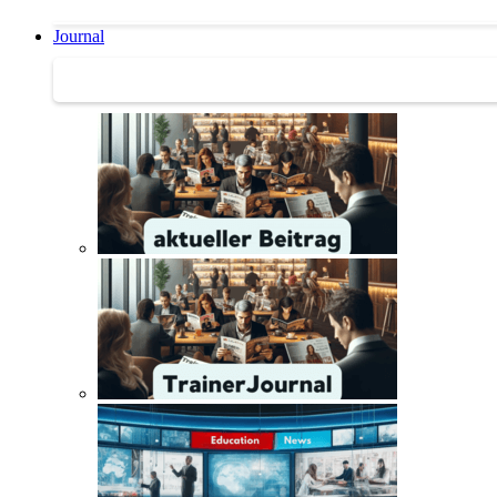
Journal
Journal | Weiterbildungs-News | Literatur-Tipps