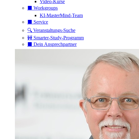
Video-Kurse
⬛️ Workgroups
KI-MasterMind-Team
⬛️ Service
🔍 Veranstaltungs-Suche
🚧 Smarter-Study-Programm
⬛️ Dein Ansprechpartner