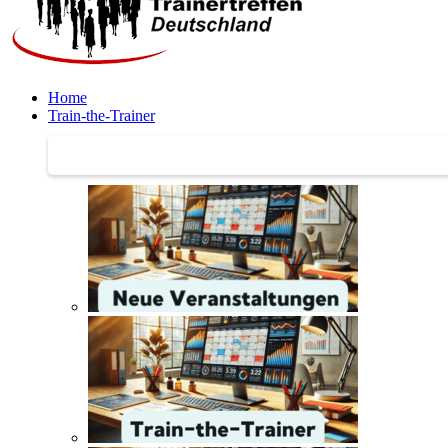
Home
Train-the-Trainer
Train-the-Trainer