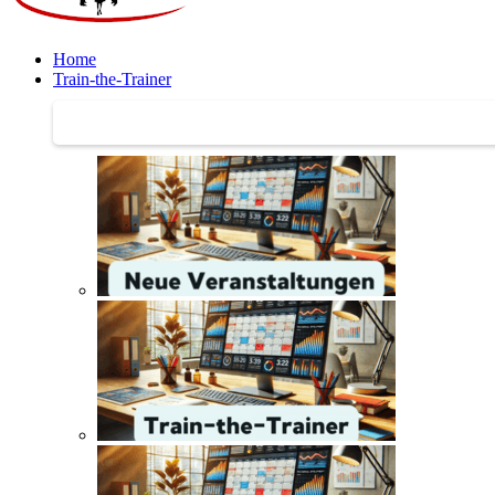
Home
Train-the-Trainer
Train-the-Trainer