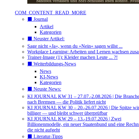
COM_CONTENT_READ_MORE
⬛️ Journal
Artikel
Kategorien
⬛️ Neuster Artikel:
Sage nicht »Ja«, wenn du »Nein« sagen willst ...
Workplace Learning: Arbeiten und Lernen wachsen zu
Trainer-Image (1): Kleider machen Leute ... ?!
⬛️ Weiterbildungs-News
News
KI-News
Kategorien
⬛️ Neuste News:
KI JOURNAL KW 31 – 27.07.-2.08.2026 | Die Branche 
nach Bremsen — die Politik liefert nicht
KI JOURNAL KW 30 – 20.-26.07.2026 | Die Spitze wi
billiger — und bleibt schwer überprüfbar
KI JOURNAL KW 29 – 13.-19.07.2026 | Zwei
Billionenmodelle, ein neuer Staatenbund und eine Rech
die nicht aufgeht
⬛️ Literatur-Tipps