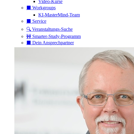
Video-Kurse
⬛️ Workgroups
KI-MasterMind-Team
⬛️ Service
🔍 Veranstaltungs-Suche
🚧 Smarter-Study-Programm
⬛️ Dein Ansprechpartner