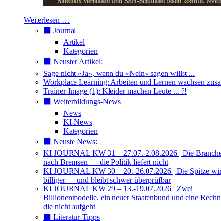
Weiterlesen …
⬛️ Journal
Artikel
Kategorien
⬛️ Neuster Artikel:
Sage nicht »Ja«, wenn du »Nein« sagen willst ...
Workplace Learning: Arbeiten und Lernen wachsen zu
Trainer-Image (1): Kleider machen Leute ... ?!
⬛️ Weiterbildungs-News
News
KI-News
Kategorien
⬛️ Neuste News:
KI JOURNAL KW 31 – 27.07.-2.08.2026 | Die Branche 
nach Bremsen — die Politik liefert nicht
KI JOURNAL KW 30 – 20.-26.07.2026 | Die Spitze wi
billiger — und bleibt schwer überprüfbar
KI JOURNAL KW 29 – 13.-19.07.2026 | Zwei
Billionenmodelle, ein neuer Staatenbund und eine Rech
die nicht aufgeht
⬛️ Literatur-Tipps