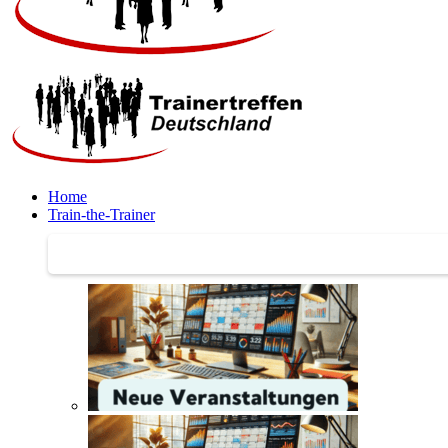
Home
Train-the-Trainer
Train-the-Trainer