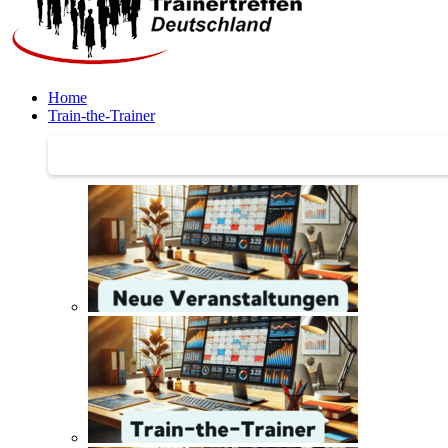
Home
Train-the-Trainer
Train-the-Trainer