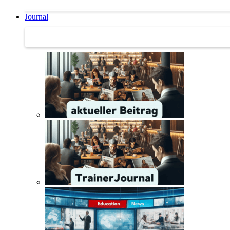
Journal
Journal | Weiterbildungs-News | Literatur-Tipps