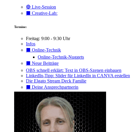
🔴 Live-Session
⬛️ Creative-Lab:
Termine:
Freitag: 9:00 - 9:30 Uhr
Infos
⬛️ Online-Technik
Online-Technik-Nuggets
⬛️ Neue Beiträge
OBS schnell erklärt: Text in OBS-Szenen einbauen
LinkedIn-Tipp: Slider für LinkedIn in CANVA erstellen
Die Elgato Stream Deck Familie
⬛️ Deine Ansprechpartnerin