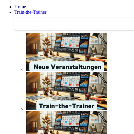
Home
Train-the-Trainer
Train-the-Trainer