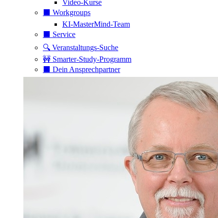
Video-Kurse
⬛️ Workgroups
KI-MasterMind-Team
⬛️ Service
🔍 Veranstaltungs-Suche
🚧 Smarter-Study-Programm
⬛️ Dein Ansprechpartner