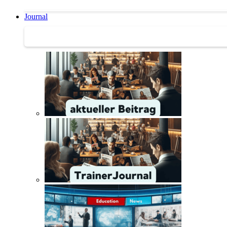
Journal
Journal | Weiterbildungs-News | Literatur-Tipps