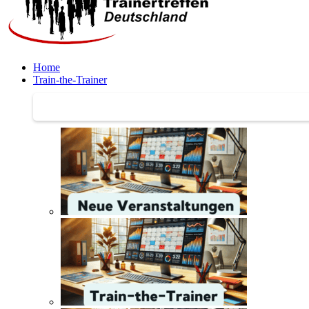
Home
Train-the-Trainer
Train-the-Trainer