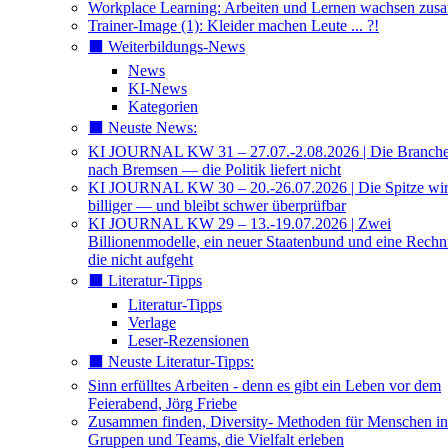
Workplace Learning: Arbeiten und Lernen wachsen zu
Trainer-Image (1): Kleider machen Leute ... ?!
⬛️ Weiterbildungs-News
News
KI-News
Kategorien
⬛️ Neuste News:
KI JOURNAL KW 31 – 27.07.-2.08.2026 | Die Branche 
nach Bremsen — die Politik liefert nicht
KI JOURNAL KW 30 – 20.-26.07.2026 | Die Spitze wi
billiger — und bleibt schwer überprüfbar
KI JOURNAL KW 29 – 13.-19.07.2026 | Zwei
Billionenmodelle, ein neuer Staatenbund und eine Rech
die nicht aufgeht
⬛️ Literatur-Tipps
Literatur-Tipps
Verlage
Leser-Rezensionen
⬛️ Neuste Literatur-Tipps:
Sinn erfülltes Arbeiten - denn es gibt ein Leben vor dem
Feierabend, Jörg Friebe
Zusammen finden, Diversity- Methoden für Menschen in
Gruppen und Teams, die Vielfalt erleben