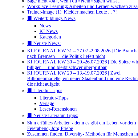
Sage nicht »Ja«, wenn du »Nein« sagen willst ...
Workplace Learning: Arbeiten und Lernen wachsen zu
Trainer-Image (1): Kleider machen Leute ... ?!
⬛️ Weiterbildungs-News
News
KI-News
Kategorien
⬛️ Neuste News:
KI JOURNAL KW 31 – 27.07.-2.08.2026 | Die Branche 
nach Bremsen — die Politik liefert nicht
KI JOURNAL KW 30 – 20.-26.07.2026 | Die Spitze wi
billiger — und bleibt schwer überprüfbar
KI JOURNAL KW 29 – 13.-19.07.2026 | Zwei
Billionenmodelle, ein neuer Staatenbund und eine Rech
die nicht aufgeht
⬛️ Literatur-Tipps
Literatur-Tipps
Verlage
Leser-Rezensionen
⬛️ Neuste Literatur-Tipps:
Sinn erfülltes Arbeiten - denn es gibt ein Leben vor dem
Feierabend, Jörg Friebe
Zusammen finden, Diversity- Methoden für Menschen in