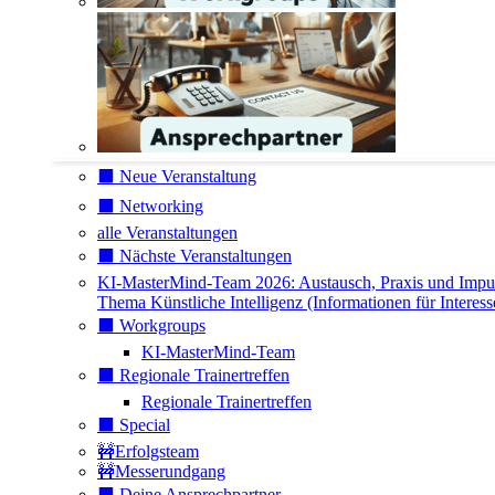
⬛️ Neue Veranstaltung
⬛️ Networking
alle Veranstaltungen
⬛️ Nächste Veranstaltungen
KI-MasterMind-Team 2026: Austausch, Praxis und Impu
Thema Künstliche Intelligenz (Informationen für Interess
⬛️ Workgroups
KI-MasterMind-Team
⬛️ Regionale Trainertreffen
Regionale Trainertreffen
⬛️ Special
🚧Erfolgsteam
🚧Messerundgang
⬛️ Deine Ansprechpartner