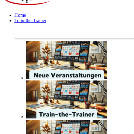
Home
Train-the-Trainer
Train-the-Trainer