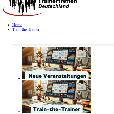
Home
Train-the-Trainer
Train-the-Trainer