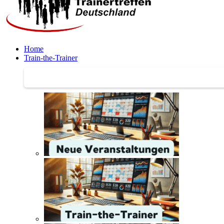
Home
Train-the-Trainer
Train-the-Trainer