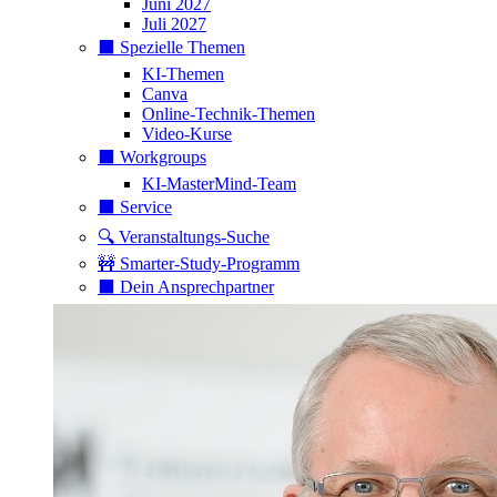
Juni 2027
Juli 2027
⬛️ Spezielle Themen
KI-Themen
Canva
Online-Technik-Themen
Video-Kurse
⬛️ Workgroups
KI-MasterMind-Team
⬛️ Service
🔍 Veranstaltungs-Suche
🚧 Smarter-Study-Programm
⬛️ Dein Ansprechpartner