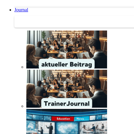
Journal
Journal | Weiterbildungs-News | Literatur-Tipps