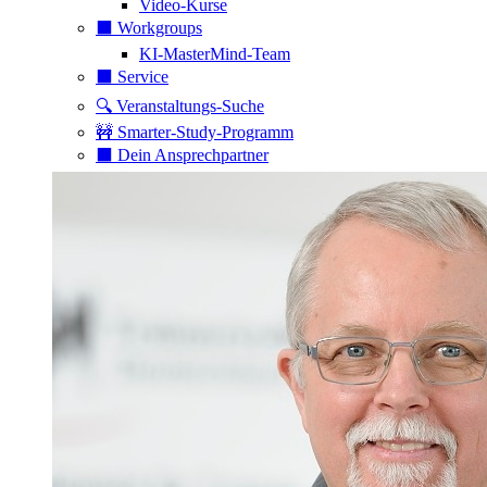
Video-Kurse
⬛️ Workgroups
KI-MasterMind-Team
⬛️ Service
🔍 Veranstaltungs-Suche
🚧 Smarter-Study-Programm
⬛️ Dein Ansprechpartner