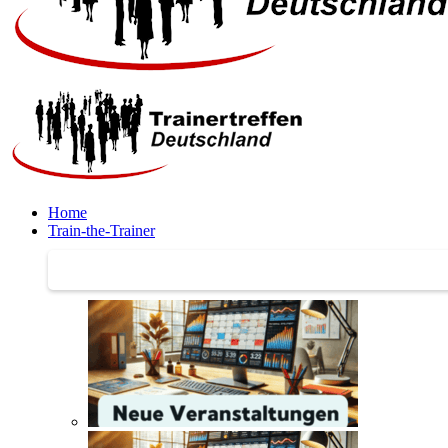
Home
Train-the-Trainer
Train-the-Trainer