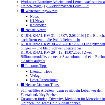
Workplace Learning: Arbeiten und Lernen wachsen zu
Trainer-Image (1): Kleider machen Leute ... ?!
⬛️ Weiterbildungs-News
News
KI-News
Kategorien
⬛️ Neuste News:
KI JOURNAL KW 31 – 27.07.-2.08.2026 | Die Branche 
nach Bremsen — die Politik liefert nicht
KI JOURNAL KW 30 – 20.-26.07.2026 | Die Spitze wi
billiger — und bleibt schwer überprüfbar
KI JOURNAL KW 29 – 13.-19.07.2026 | Zwei
Billionenmodelle, ein neuer Staatenbund und eine Rech
die nicht aufgeht
⬛️ Literatur-Tipps
Literatur-Tipps
Verlage
Leser-Rezensionen
⬛️ Neuste Literatur-Tipps:
Sinn erfülltes Arbeiten - denn es gibt ein Leben vor dem
Feierabend, Jörg Friebe
Zusammen finden, Diversity- Methoden für Menschen in
Gruppen und Teams, die Vielfalt erleben