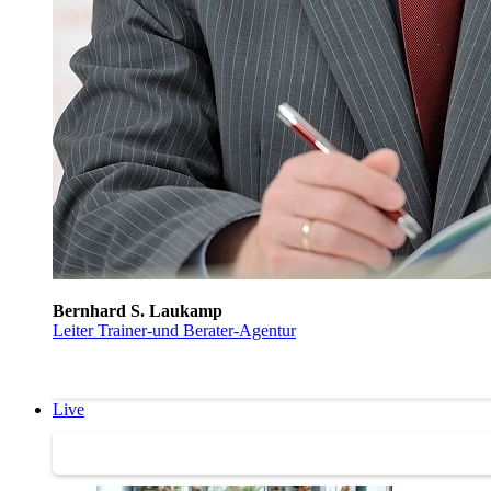
Bernhard S. Laukamp
Leiter Trainer-und Berater-Agentur
Live
Trainertreffen Live