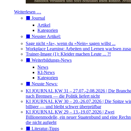
Weiterlesen …
⬛️ Journal
Artikel
Kategorien
⬛️ Neuster Artikel:
Sage nicht »Ja«, wenn du »Nein« sagen willst ...
Workplace Learning: Arbeiten und Lernen wachsen zu
Trainer-Image (1): Kleider machen Leute ... ?!
⬛️ Weiterbildungs-News
News
KI-News
Kategorien
⬛️ Neuste News:
KI JOURNAL KW 31 – 27.07.-2.08.2026 | Die Branche 
nach Bremsen — die Politik liefert nicht
KI JOURNAL KW 30 – 20.-26.07.2026 | Die Spitze wi
billiger — und bleibt schwer überprüfbar
KI JOURNAL KW 29 – 13.-19.07.2026 | Zwei
Billionenmodelle, ein neuer Staatenbund und eine Rech
die nicht aufgeht
⬛️ Literatur-Tipps