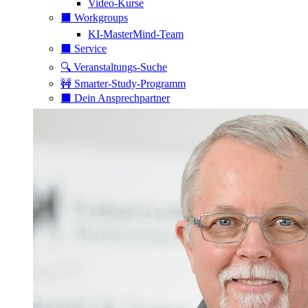
Video-Kurse
⬛️ Workgroups
KI-MasterMind-Team
⬛️ Service
🔍 Veranstaltungs-Suche
🚧 Smarter-Study-Programm
⬛️ Dein Ansprechpartner