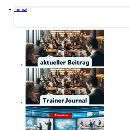
Journal
Journal | Weiterbildungs-News | Literatur-Tipps