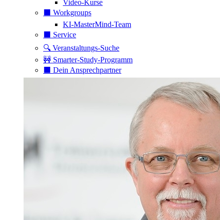
Video-Kurse
⬛️ Workgroups
KI-MasterMind-Team
⬛️ Service
🔍 Veranstaltungs-Suche
🚧 Smarter-Study-Programm
⬛️ Dein Ansprechpartner