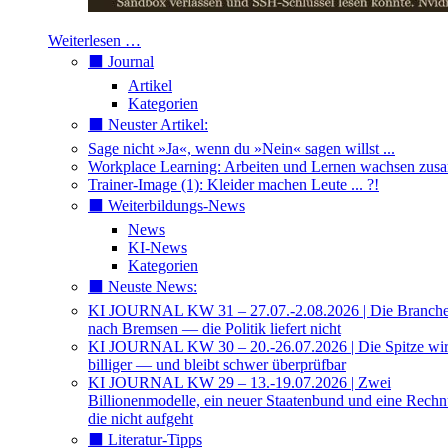
Weiterlesen …
⬛️ Journal
Artikel
Kategorien
⬛️ Neuster Artikel:
Sage nicht »Ja«, wenn du »Nein« sagen willst ...
Workplace Learning: Arbeiten und Lernen wachsen zu
Trainer-Image (1): Kleider machen Leute ... ?!
⬛️ Weiterbildungs-News
News
KI-News
Kategorien
⬛️ Neuste News:
KI JOURNAL KW 31 – 27.07.-2.08.2026 | Die Branche 
nach Bremsen — die Politik liefert nicht
KI JOURNAL KW 30 – 20.-26.07.2026 | Die Spitze wi
billiger — und bleibt schwer überprüfbar
KI JOURNAL KW 29 – 13.-19.07.2026 | Zwei
Billionenmodelle, ein neuer Staatenbund und eine Rech
die nicht aufgeht
⬛️ Literatur-Tipps