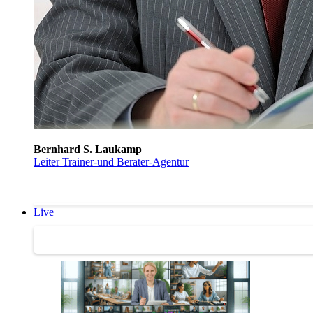
Bernhard S. Laukamp
Leiter Trainer-und Berater-Agentur
Live
Trainertreffen Live