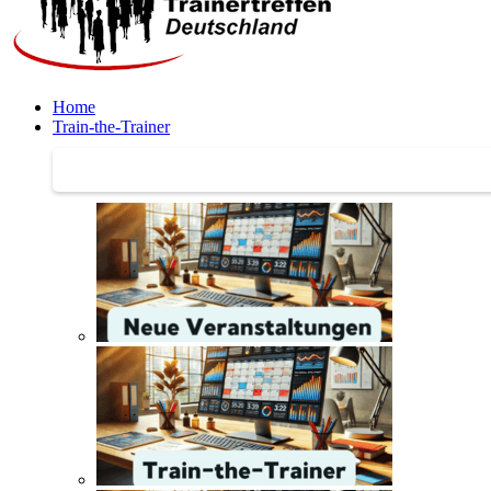
Home
Train-the-Trainer
Train-the-Trainer