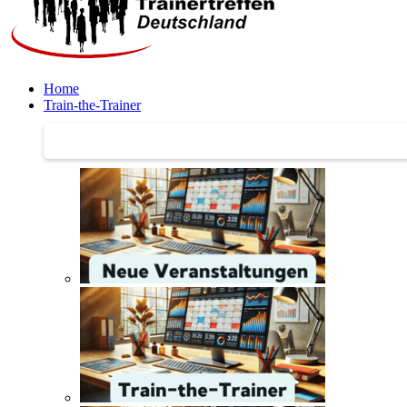
Home
Train-the-Trainer
Train-the-Trainer