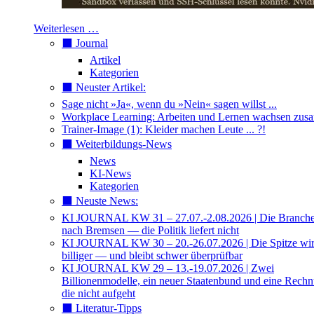
Weiterlesen …
⬛️ Journal
Artikel
Kategorien
⬛️ Neuster Artikel:
Sage nicht »Ja«, wenn du »Nein« sagen willst ...
Workplace Learning: Arbeiten und Lernen wachsen zu
Trainer-Image (1): Kleider machen Leute ... ?!
⬛️ Weiterbildungs-News
News
KI-News
Kategorien
⬛️ Neuste News:
KI JOURNAL KW 31 – 27.07.-2.08.2026 | Die Branche 
nach Bremsen — die Politik liefert nicht
KI JOURNAL KW 30 – 20.-26.07.2026 | Die Spitze wi
billiger — und bleibt schwer überprüfbar
KI JOURNAL KW 29 – 13.-19.07.2026 | Zwei
Billionenmodelle, ein neuer Staatenbund und eine Rech
die nicht aufgeht
⬛️ Literatur-Tipps