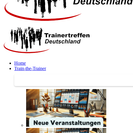
Home
Train-the-Trainer
Train-the-Trainer