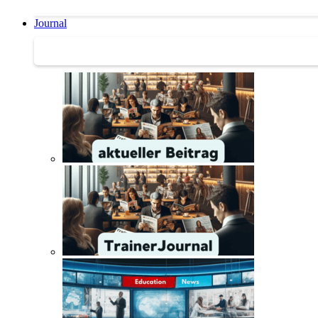
Journal
Journal | Weiterbildungs-News | Literatur-Tipps