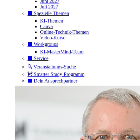
Juni 2027
Juli 2027
⬛️ Spezielle Themen
KI-Themen
Canva
Online-Technik-Themen
Video-Kurse
⬛️ Workgroups
KI-MasterMind-Team
⬛️ Service
🔍 Veranstaltungs-Suche
🚧 Smarter-Study-Programm
⬛️ Dein Ansprechpartner