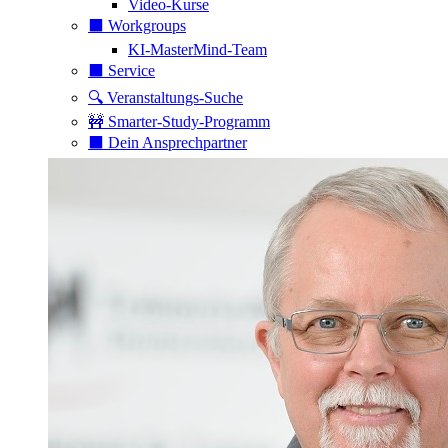
Video-Kurse
⬛️ Workgroups
KI-MasterMind-Team
⬛️ Service
🔍 Veranstaltungs-Suche
🚧 Smarter-Study-Programm
⬛️ Dein Ansprechpartner