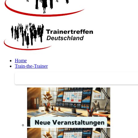
Home
Train-the-Trainer
Train-the-Trainer