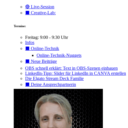
🔴 Live-Session
⬛️ Creative-Lab:
Termine:
Freitag: 9:00 - 9:30 Uhr
Infos
⬛️ Online-Technik
Online-Technik-Nuggets
⬛️ Neue Beiträge
OBS schnell erklärt: Text in OBS-Szenen einbauen
LinkedIn-Tipp: Slider für LinkedIn in CANVA erstellen
Die Elgato Stream Deck Familie
⬛️ Deine Ansprechpartnerin