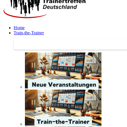
Home
Train-the-Trainer
Train-the-Trainer