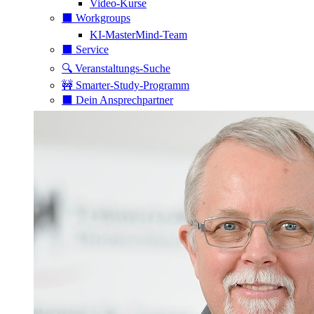
Video-Kurse
⬛️ Workgroups
KI-MasterMind-Team
⬛️ Service
🔍 Veranstaltungs-Suche
🚧 Smarter-Study-Programm
⬛️ Dein Ansprechpartner