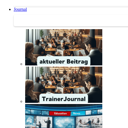
Journal
Journal | Weiterbildungs-News | Literatur-Tipps