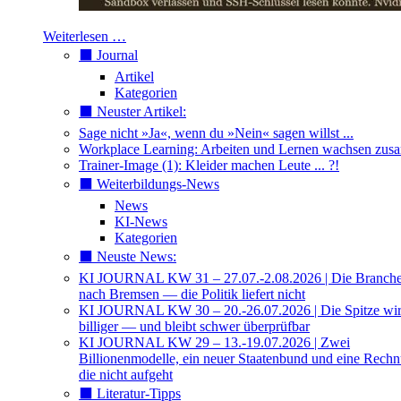
Weiterlesen …
⬛️ Journal
Artikel
Kategorien
⬛️ Neuster Artikel:
Sage nicht »Ja«, wenn du »Nein« sagen willst ...
Workplace Learning: Arbeiten und Lernen wachsen zu
Trainer-Image (1): Kleider machen Leute ... ?!
⬛️ Weiterbildungs-News
News
KI-News
Kategorien
⬛️ Neuste News:
KI JOURNAL KW 31 – 27.07.-2.08.2026 | Die Branche 
nach Bremsen — die Politik liefert nicht
KI JOURNAL KW 30 – 20.-26.07.2026 | Die Spitze wi
billiger — und bleibt schwer überprüfbar
KI JOURNAL KW 29 – 13.-19.07.2026 | Zwei
Billionenmodelle, ein neuer Staatenbund und eine Rech
die nicht aufgeht
⬛️ Literatur-Tipps