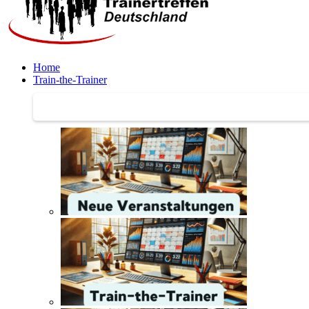
Home
Train-the-Trainer
Train-the-Trainer