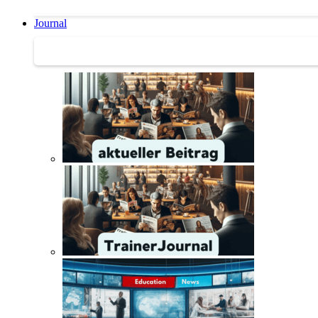
Journal
Journal | Weiterbildungs-News | Literatur-Tipps