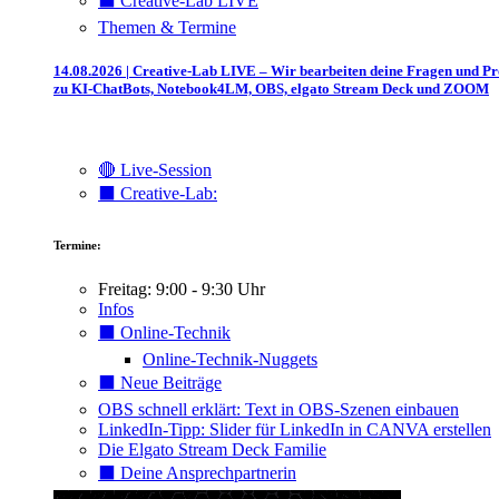
⬛️ Creative-Lab LIVE
Themen & Termine
14.08.2026 | Creative-Lab LIVE – Wir bearbeiten deine Fragen und P
zu KI-ChatBots, Notebook4LM, OBS, elgato Stream Deck und ZOOM
🔴 Live-Session
⬛️ Creative-Lab:
Termine:
Freitag: 9:00 - 9:30 Uhr
Infos
⬛️ Online-Technik
Online-Technik-Nuggets
⬛️ Neue Beiträge
OBS schnell erklärt: Text in OBS-Szenen einbauen
LinkedIn-Tipp: Slider für LinkedIn in CANVA erstellen
Die Elgato Stream Deck Familie
⬛️ Deine Ansprechpartnerin