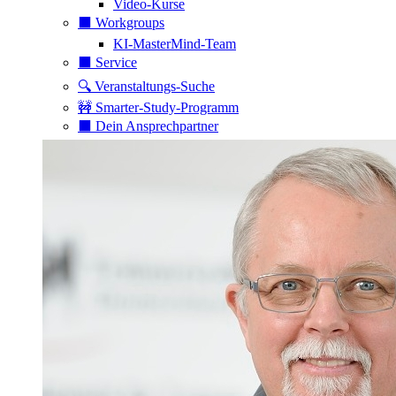
Video-Kurse
⬛️ Workgroups
KI-MasterMind-Team
⬛️ Service
🔍 Veranstaltungs-Suche
🚧 Smarter-Study-Programm
⬛️ Dein Ansprechpartner