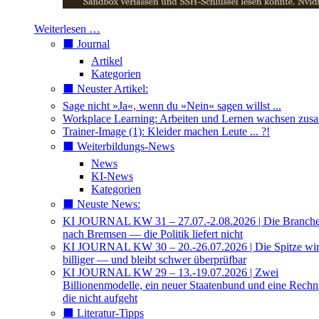
Weiterlesen …
⬛️ Journal
Artikel
Kategorien
⬛️ Neuster Artikel:
Sage nicht »Ja«, wenn du »Nein« sagen willst ...
Workplace Learning: Arbeiten und Lernen wachsen zu
Trainer-Image (1): Kleider machen Leute ... ?!
⬛️ Weiterbildungs-News
News
KI-News
Kategorien
⬛️ Neuste News:
KI JOURNAL KW 31 – 27.07.-2.08.2026 | Die Branche 
nach Bremsen — die Politik liefert nicht
KI JOURNAL KW 30 – 20.-26.07.2026 | Die Spitze wi
billiger — und bleibt schwer überprüfbar
KI JOURNAL KW 29 – 13.-19.07.2026 | Zwei
Billionenmodelle, ein neuer Staatenbund und eine Rech
die nicht aufgeht
⬛️ Literatur-Tipps