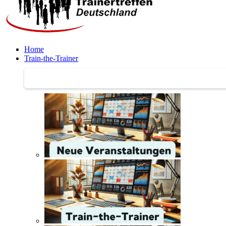
Home
Train-the-Trainer
Train-the-Trainer