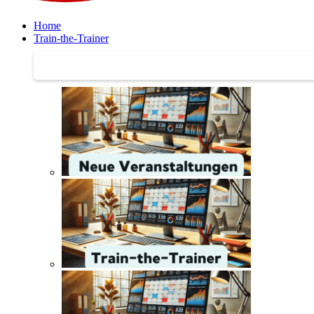
Home
Train-the-Trainer
Train-the-Trainer