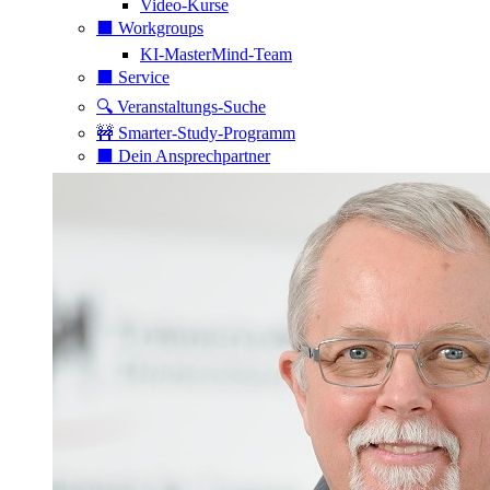
Video-Kurse
⬛️ Workgroups
KI-MasterMind-Team
⬛️ Service
🔍 Veranstaltungs-Suche
🚧 Smarter-Study-Programm
⬛️ Dein Ansprechpartner