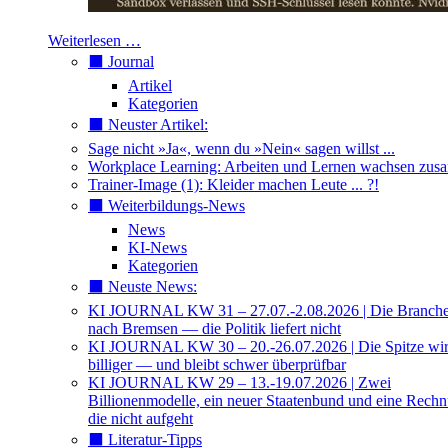
Weiterlesen …
⬛️ Journal
Artikel
Kategorien
⬛️ Neuster Artikel:
Sage nicht »Ja«, wenn du »Nein« sagen willst ...
Workplace Learning: Arbeiten und Lernen wachsen zu
Trainer-Image (1): Kleider machen Leute ... ?!
⬛️ Weiterbildungs-News
News
KI-News
Kategorien
⬛️ Neuste News:
KI JOURNAL KW 31 – 27.07.-2.08.2026 | Die Branche 
nach Bremsen — die Politik liefert nicht
KI JOURNAL KW 30 – 20.-26.07.2026 | Die Spitze wi
billiger — und bleibt schwer überprüfbar
KI JOURNAL KW 29 – 13.-19.07.2026 | Zwei
Billionenmodelle, ein neuer Staatenbund und eine Rech
die nicht aufgeht
⬛️ Literatur-Tipps