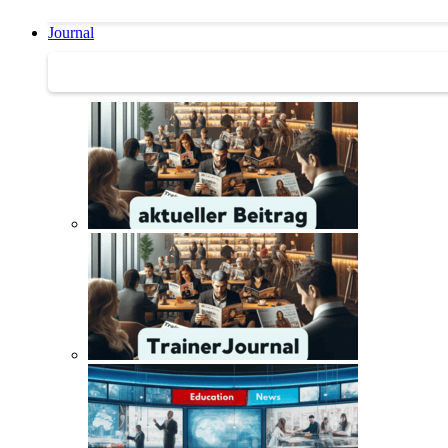
Journal
Journal | Weiterbildungs-News | Literatur-Tipps