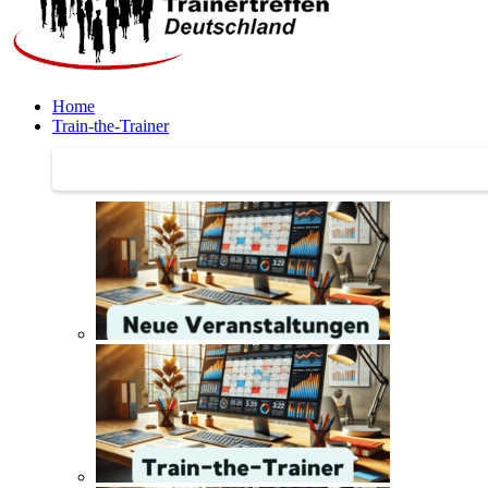
Home
Train-the-Trainer
Train-the-Trainer