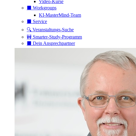
Video-Kurse
⬛️ Workgroups
KI-MasterMind-Team
⬛️ Service
🔍 Veranstaltungs-Suche
🚧 Smarter-Study-Programm
⬛️ Dein Ansprechpartner