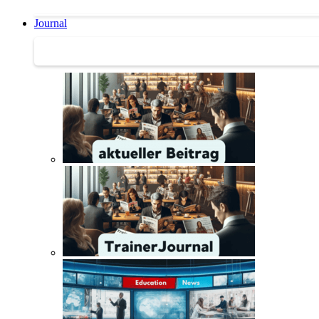
Journal
Journal | Weiterbildungs-News | Literatur-Tipps