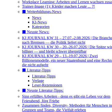
Workplace Learning: Arbeiten und Lernen wachsen zu
Trainer-Image (1): Kleider machen Leute ... ?!
⬛️ Weiterbildungs-News
News
KI-News
Kategorien
⬛️ Neuste News:
KI JOURNAL KW 31 – 27.07.-2.08.2026 | Die Branche 
nach Bremsen — die Politik liefert nicht
KI JOURNAL KW 30 – 20.-26.07.2026 | Die Spitze wi
billiger — und bleibt schwer überprüfbar
KI JOURNAL KW 29 – 13.-19.07.2026 | Zwei
Billionenmodelle, ein neuer Staatenbund und eine Rech
die nicht aufgeht
⬛️ Literatur-Tipps
Literatur-Tipps
Verlage
Leser-Rezensionen
⬛️ Neuste Literatur-Tipps:
Sinn erfülltes Arbeiten - denn es gibt ein Leben vor dem
Feierabend, Jörg Friebe
Zusammen finden, Diversity- Methoden für Menschen in
Gruppen und Teams, die Vielfalt erleben