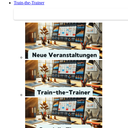
Train-the-Trainer
Train-the-Trainer