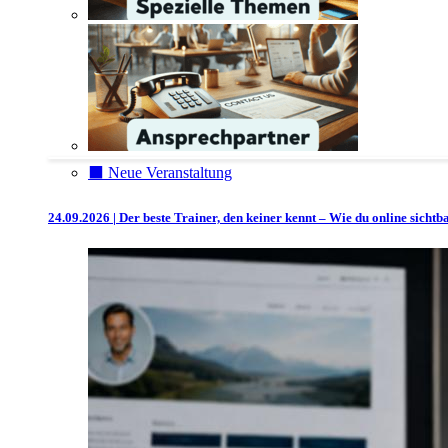
⬛️ Neue Veranstaltung
24.09.2026 | Der beste Trainer, den keiner kennt – Wie du online sicht