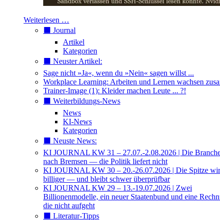
Weiterlesen …
⬛️ Journal
Artikel
Kategorien
⬛️ Neuster Artikel:
Sage nicht »Ja«, wenn du »Nein« sagen willst ...
Workplace Learning: Arbeiten und Lernen wachsen zu
Trainer-Image (1): Kleider machen Leute ... ?!
⬛️ Weiterbildungs-News
News
KI-News
Kategorien
⬛️ Neuste News:
KI JOURNAL KW 31 – 27.07.-2.08.2026 | Die Branche 
nach Bremsen — die Politik liefert nicht
KI JOURNAL KW 30 – 20.-26.07.2026 | Die Spitze wi
billiger — und bleibt schwer überprüfbar
KI JOURNAL KW 29 – 13.-19.07.2026 | Zwei
Billionenmodelle, ein neuer Staatenbund und eine Rech
die nicht aufgeht
⬛️ Literatur-Tipps