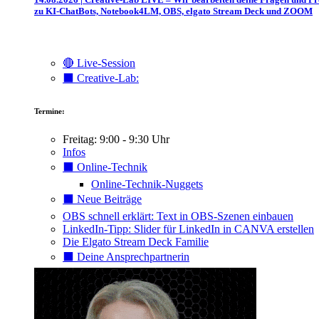
zu KI-ChatBots, Notebook4LM, OBS, elgato Stream Deck und ZOOM
🔴 Live-Session
⬛️ Creative-Lab:
Termine:
Freitag: 9:00 - 9:30 Uhr
Infos
⬛️ Online-Technik
Online-Technik-Nuggets
⬛️ Neue Beiträge
OBS schnell erklärt: Text in OBS-Szenen einbauen
LinkedIn-Tipp: Slider für LinkedIn in CANVA erstellen
Die Elgato Stream Deck Familie
⬛️ Deine Ansprechpartnerin