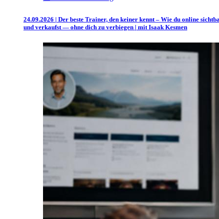
24.09.2026 | Der beste Trainer, den keiner kennt – Wie du online sichtb
und verkaufst — ohne dich zu verbiegen | mit Isaak Kesmen