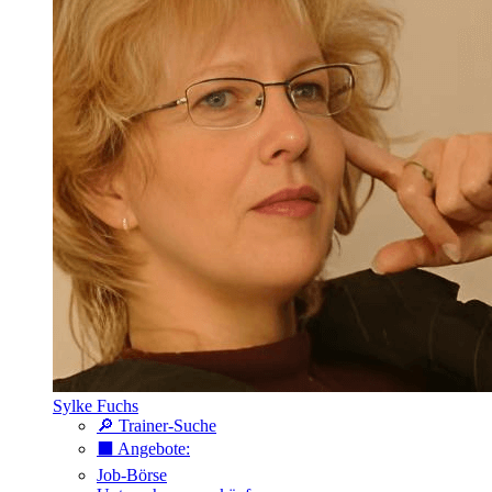
Sylke Fuchs
🔎 Trainer-Suche
⬛️ Angebote:
Job-Börse