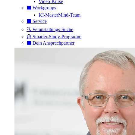
Video-Kurse
⬛️ Workgroups
KI-MasterMind-Team
⬛️ Service
🔍 Veranstaltungs-Suche
🚧 Smarter-Study-Programm
⬛️ Dein Ansprechpartner