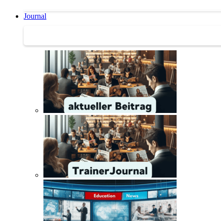
Journal
Journal | Weiterbildungs-News | Literatur-Tipps