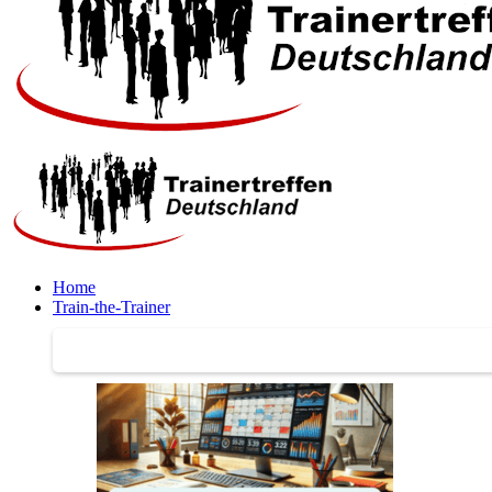
Home
Train-the-Trainer
Train-the-Trainer