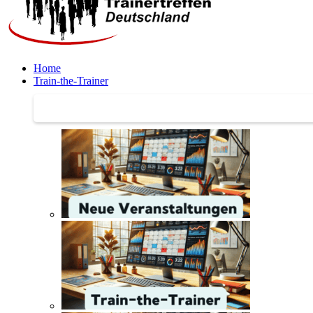
Home
Train-the-Trainer
Train-the-Trainer