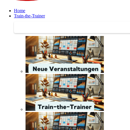
Home
Train-the-Trainer
Train-the-Trainer