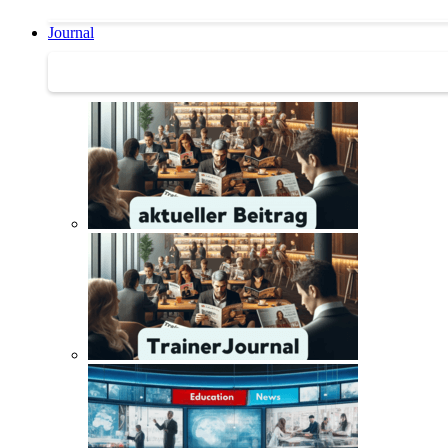
Journal
Journal | Weiterbildungs-News | Literatur-Tipps