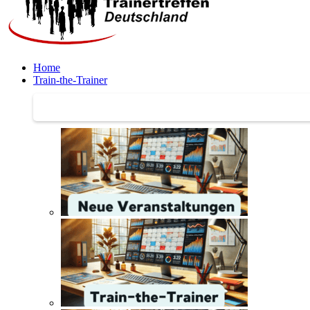
Home
Train-the-Trainer
Train-the-Trainer