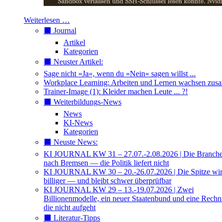
Weiterlesen …
⬛️ Journal
Artikel
Kategorien
⬛️ Neuster Artikel:
Sage nicht »Ja«, wenn du »Nein« sagen willst ...
Workplace Learning: Arbeiten und Lernen wachsen zu
Trainer-Image (1): Kleider machen Leute ... ?!
⬛️ Weiterbildungs-News
News
KI-News
Kategorien
⬛️ Neuste News:
KI JOURNAL KW 31 – 27.07.-2.08.2026 | Die Branche 
nach Bremsen — die Politik liefert nicht
KI JOURNAL KW 30 – 20.-26.07.2026 | Die Spitze wi
billiger — und bleibt schwer überprüfbar
KI JOURNAL KW 29 – 13.-19.07.2026 | Zwei
Billionenmodelle, ein neuer Staatenbund und eine Rech
die nicht aufgeht
⬛️ Literatur-Tipps