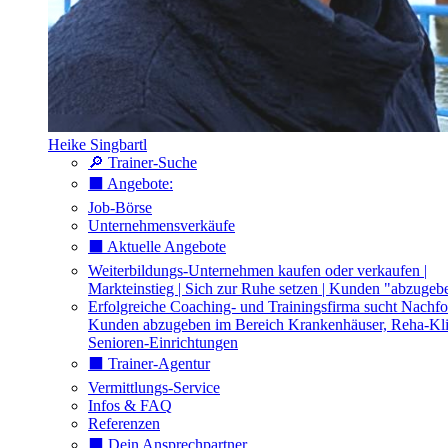
Heike Singbartl
🔎 Trainer-Suche
⬛️ Angebote:
Job-Börse
Unternehmensverkäufe
⬛️ Aktuelle Angebote
Weiterbildungs-Unternehmen kaufen oder verkaufen |
Markteinstieg | Sich zur Ruhe setzen | Kunden "abzugeb
Erfolgreiche Coaching- und Trainingsfirma sucht Nachfo
Kunden abzugeben im Bereich Krankenhäuser, Reha-Kli
Senioren-Einrichtungen
⬛️ Trainer-Agentur
Vermittlungs-Service
Infos & FAQ
Referenzen
⬛️ Dein Ansprechpartner