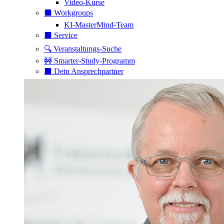
Video-Kurse
⬛️ Workgroups
KI-MasterMind-Team
⬛️ Service
🔍 Veranstaltungs-Suche
🚧 Smarter-Study-Programm
⬛️ Dein Ansprechpartner