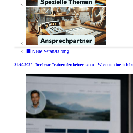
⬛️ Neue Veranstaltung
24.09.2026 | Der beste Trainer, den keiner kennt – Wie du online sicht