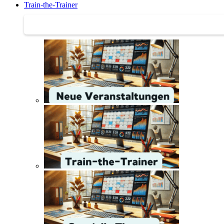
Train-the-Trainer
Train-the-Trainer