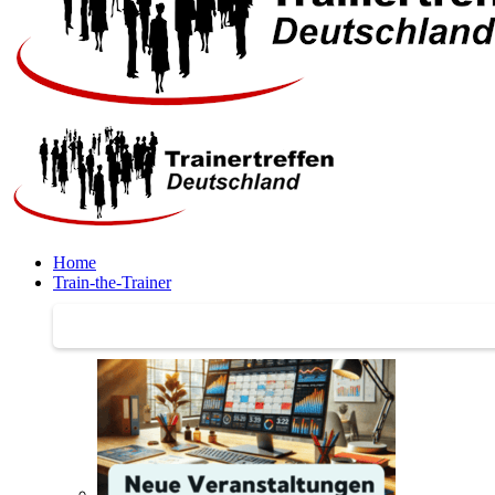
Home
Train-the-Trainer
Train-the-Trainer