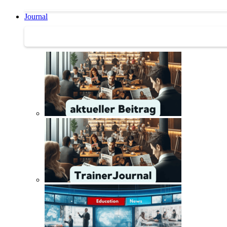
Journal
Journal | Weiterbildungs-News | Literatur-Tipps