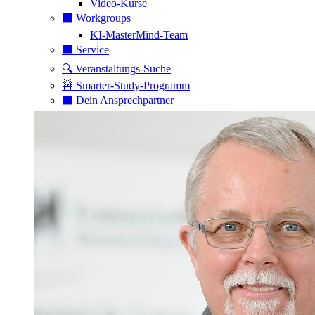
Video-Kurse
⬛️ Workgroups
KI-MasterMind-Team
⬛️ Service
🔍 Veranstaltungs-Suche
🚧 Smarter-Study-Programm
⬛️ Dein Ansprechpartner