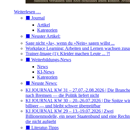
Weiterlesen …
⬛️ Journal
Artikel
Kategorien
⬛️ Neuster Artikel:
Sage nicht »Ja«, wenn du »Nein« sagen willst ...
Workplace Learning: Arbeiten und Lernen wachsen zu
Trainer-Image (1): Kleider machen Leute ... ?!
⬛️ Weiterbildungs-News
News
KI-News
Kategorien
⬛️ Neuste News:
KI JOURNAL KW 31 – 27.07.-2.08.2026 | Die Branche 
nach Bremsen — die Politik liefert nicht
KI JOURNAL KW 30 – 20.-26.07.2026 | Die Spitze wi
billiger — und bleibt schwer überprüfbar
KI JOURNAL KW 29 – 13.-19.07.2026 | Zwei
Billionenmodelle, ein neuer Staatenbund und eine Rech
die nicht aufgeht
⬛️ Literatur-Tipps