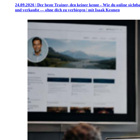
24.09.2026 | Der beste Trainer, den keiner kennt – Wie du online sichtb
und verkaufst — ohne dich zu verbiegen | mit Isaak Kesmen