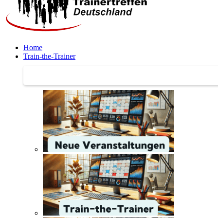
Home
Train-the-Trainer
Train-the-Trainer