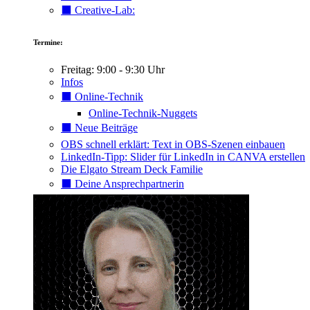
⬛️ Creative-Lab:
Termine:
Freitag: 9:00 - 9:30 Uhr
Infos
⬛️ Online-Technik
Online-Technik-Nuggets
⬛️ Neue Beiträge
OBS schnell erklärt: Text in OBS-Szenen einbauen
LinkedIn-Tipp: Slider für LinkedIn in CANVA erstellen
Die Elgato Stream Deck Familie
⬛️ Deine Ansprechpartnerin