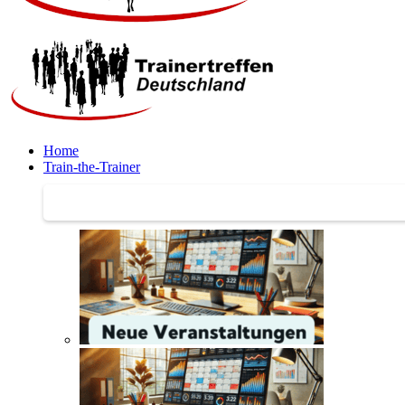
Home
Train-the-Trainer
Train-the-Trainer