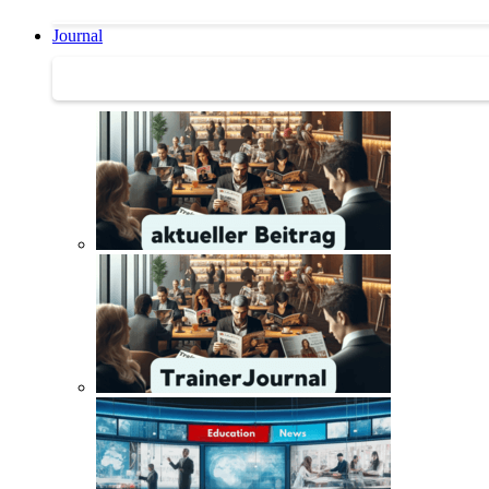
Journal
Journal | Weiterbildungs-News | Literatur-Tipps