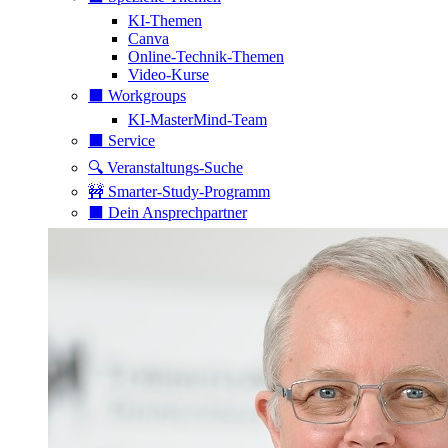
KI-Themen
Canva
Online-Technik-Themen
Video-Kurse
⬛️ Workgroups
KI-MasterMind-Team
⬛️ Service
🔍 Veranstaltungs-Suche
🚧 Smarter-Study-Programm
⬛️ Dein Ansprechpartner