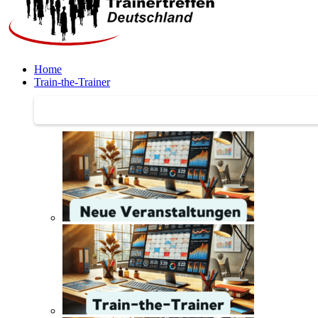
Home
Train-the-Trainer
Train-the-Trainer