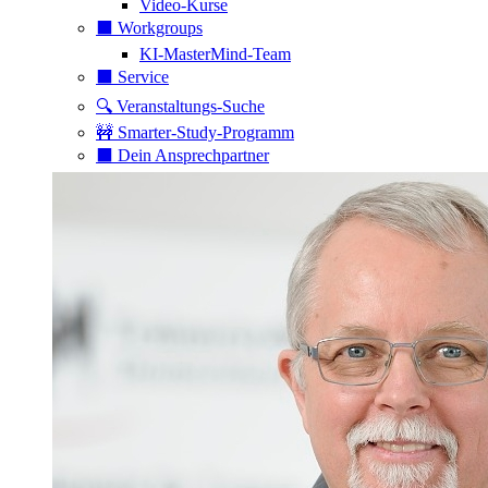
Video-Kurse
⬛️ Workgroups
KI-MasterMind-Team
⬛️ Service
🔍 Veranstaltungs-Suche
🚧 Smarter-Study-Programm
⬛️ Dein Ansprechpartner