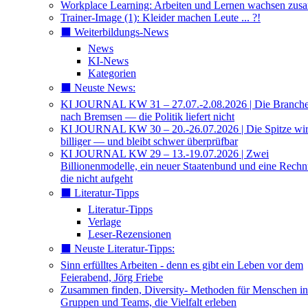
Workplace Learning: Arbeiten und Lernen wachsen zu
Trainer-Image (1): Kleider machen Leute ... ?!
⬛️ Weiterbildungs-News
News
KI-News
Kategorien
⬛️ Neuste News:
KI JOURNAL KW 31 – 27.07.-2.08.2026 | Die Branche 
nach Bremsen — die Politik liefert nicht
KI JOURNAL KW 30 – 20.-26.07.2026 | Die Spitze wi
billiger — und bleibt schwer überprüfbar
KI JOURNAL KW 29 – 13.-19.07.2026 | Zwei
Billionenmodelle, ein neuer Staatenbund und eine Rech
die nicht aufgeht
⬛️ Literatur-Tipps
Literatur-Tipps
Verlage
Leser-Rezensionen
⬛️ Neuste Literatur-Tipps:
Sinn erfülltes Arbeiten - denn es gibt ein Leben vor dem
Feierabend, Jörg Friebe
Zusammen finden, Diversity- Methoden für Menschen in
Gruppen und Teams, die Vielfalt erleben