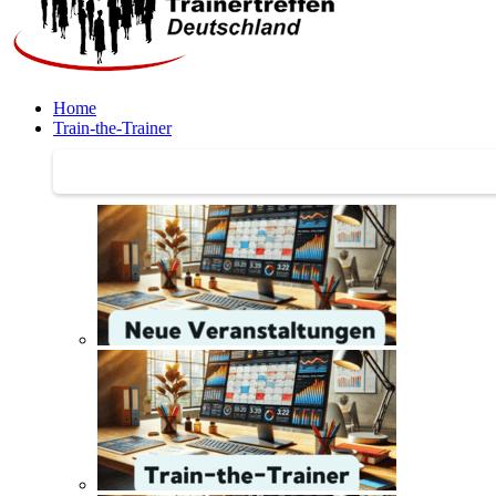
Home
Train-the-Trainer
Train-the-Trainer