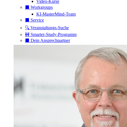
Video-Kurse
⬛️ Workgroups
KI-MasterMind-Team
⬛️ Service
🔍 Veranstaltungs-Suche
🚧 Smarter-Study-Programm
⬛️ Dein Ansprechpartner