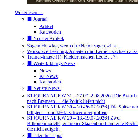
Weiterlesen …
⬛️ Journal
Artikel
Kategorien
⬛️ Neuster Artikel:
Sage nicht »Ja«, wenn du »Nein« sagen willst ...
Workplace Learning: Arbeiten und Lernen wachsen zu
Trainer-Image (1): Kleider machen Leute ... ?!
⬛️ Weiterbildungs-News
News
KI-News
Kategorien
⬛️ Neuste News:
KI JOURNAL KW 31 – 27.07.-2.08.2026 | Die Branche 
nach Bremsen — die Politik liefert nicht
KI JOURNAL KW 30 – 20.-26.07.2026 | Die Spitze wi
billiger — und bleibt schwer überprüfbar
KI JOURNAL KW 29 – 13.-19.07.2026 | Zwei
Billionenmodelle, ein neuer Staatenbund und eine Rech
die nicht aufgeht
⬛️ Literatur-Tipps