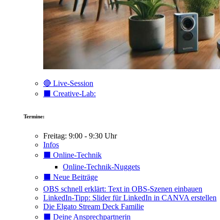
🔴 Live-Session
⬛️ Creative-Lab:
Termine:
Freitag: 9:00 - 9:30 Uhr
Infos
⬛️ Online-Technik
Online-Technik-Nuggets
⬛️ Neue Beiträge
OBS schnell erklärt: Text in OBS-Szenen einbauen
LinkedIn-Tipp: Slider für LinkedIn in CANVA erstellen
Die Elgato Stream Deck Familie
⬛️ Deine Ansprechpartnerin