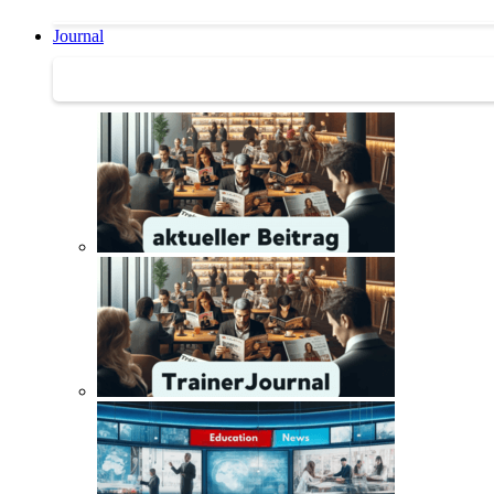
Journal
Journal | Weiterbildungs-News | Literatur-Tipps