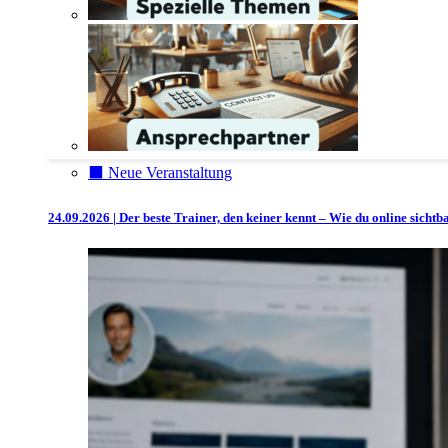
⬛️ Neue Veranstaltung
24.09.2026 | Der beste Trainer, den keiner kennt – Wie du online sicht