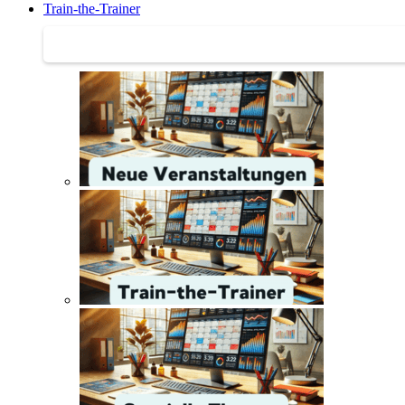
Train-the-Trainer
Train-the-Trainer