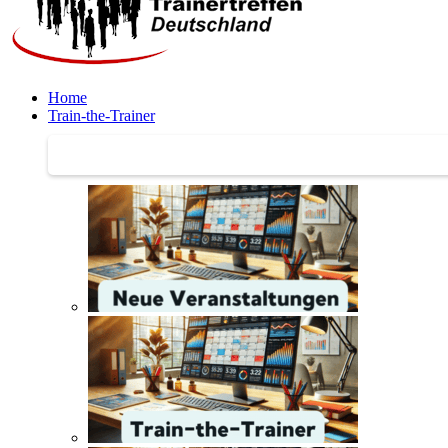
Home
Train-the-Trainer
Train-the-Trainer