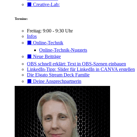
⬛️ Creative-Lab:
Termine:
Freitag: 9:00 - 9:30 Uhr
Infos
⬛️ Online-Technik
Online-Technik-Nuggets
⬛️ Neue Beiträge
OBS schnell erklärt: Text in OBS-Szenen einbauen
LinkedIn-Tipp: Slider für LinkedIn in CANVA erstellen
Die Elgato Stream Deck Familie
⬛️ Deine Ansprechpartnerin