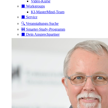
Video-Kurse
⬛️ Workgroups
KI-MasterMind-Team
⬛️ Service
🔍 Veranstaltungs-Suche
🚧 Smarter-Study-Programm
⬛️ Dein Ansprechpartner