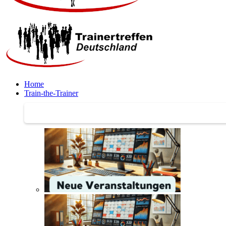
Home
Train-the-Trainer
Train-the-Trainer