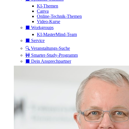
KI-Themen
Canva
Online-Technik-Themen
Video-Kurse
⬛️ Workgroups
KI-MasterMind-Team
⬛️ Service
🔍 Veranstaltungs-Suche
🚧 Smarter-Study-Programm
⬛️ Dein Ansprechpartner