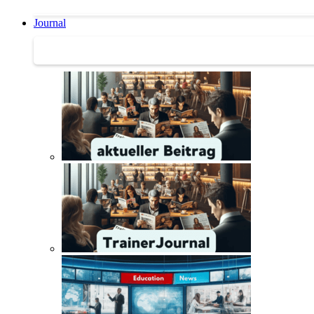
Journal
Journal | Weiterbildungs-News | Literatur-Tipps