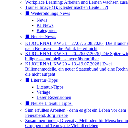
Workplace Learning: Arbeiten und Lernen wachsen zu
Trainer-Image (1): Kleider machen Leute ... ?!
⬛️ Weiterbildungs-News
News
KI-News
Kategorien
⬛️ Neuste News:
KI JOURNAL KW 31 – 27.07.-2.08.2026 | Die Branche 
nach Bremsen — die Politik liefert nicht
KI JOURNAL KW 30 – 20.-26.07.2026 | Die Spitze wi
billiger — und bleibt schwer überprüfbar
KI JOURNAL KW 29 – 13.-19.07.2026 | Zwei
Billionenmodelle, ein neuer Staatenbund und eine Rech
die nicht aufgeht
⬛️ Literatur-Tipps
Literatur-Tipps
Verlage
Leser-Rezensionen
⬛️ Neuste Literatur-Tipps:
Sinn erfülltes Arbeiten - denn es gibt ein Leben vor dem
Feierabend, Jörg Friebe
Zusammen finden, Diversity- Methoden für Menschen in
Gruppen und Teams, die Vielfalt erleben