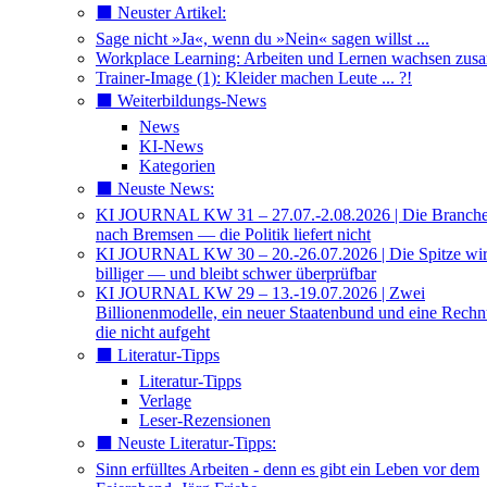
⬛️ Neuster Artikel:
Sage nicht »Ja«, wenn du »Nein« sagen willst ...
Workplace Learning: Arbeiten und Lernen wachsen zu
Trainer-Image (1): Kleider machen Leute ... ?!
⬛️ Weiterbildungs-News
News
KI-News
Kategorien
⬛️ Neuste News:
KI JOURNAL KW 31 – 27.07.-2.08.2026 | Die Branche 
nach Bremsen — die Politik liefert nicht
KI JOURNAL KW 30 – 20.-26.07.2026 | Die Spitze wi
billiger — und bleibt schwer überprüfbar
KI JOURNAL KW 29 – 13.-19.07.2026 | Zwei
Billionenmodelle, ein neuer Staatenbund und eine Rech
die nicht aufgeht
⬛️ Literatur-Tipps
Literatur-Tipps
Verlage
Leser-Rezensionen
⬛️ Neuste Literatur-Tipps:
Sinn erfülltes Arbeiten - denn es gibt ein Leben vor dem