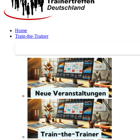
Home
Train-the-Trainer
Train-the-Trainer