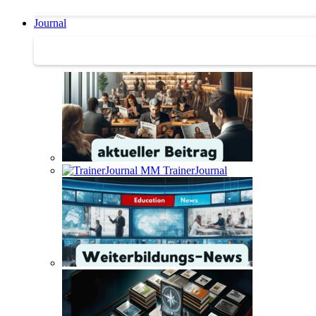
Journal
Journal | Weiterbildungs-News | Literatur-Tipps