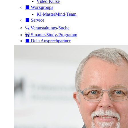
Video-Kurse
⬛️ Workgroups
KI-MasterMind-Team
⬛️ Service
🔍 Veranstaltungs-Suche
🚧 Smarter-Study-Programm
⬛️ Dein Ansprechpartner