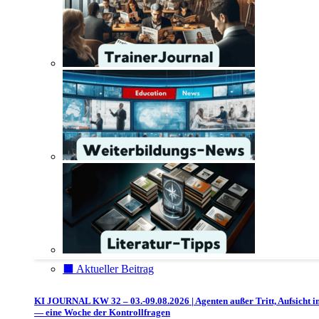
⬛️ Aktueller Beitrag
KI JOURNAL KW 32 – 03.-09.08.2026 | Agenten außer Tritt, Aufsicht i
— eine Woche der Kontrollfragen