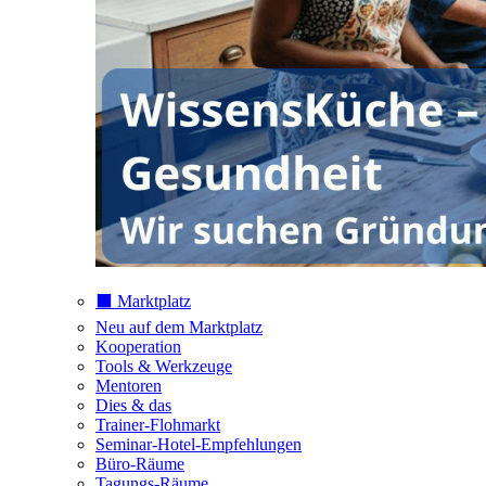
⬛️ Marktplatz
Neu auf dem Marktplatz
Kooperation
Tools & Werkzeuge
Mentoren
Dies & das
Trainer-Flohmarkt
Seminar-Hotel-Empfehlungen
Büro-Räume
Tagungs-Räume