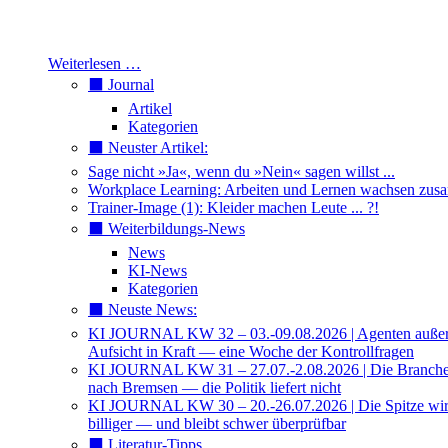
Weiterlesen …
⬛️ Journal
Artikel
Kategorien
⬛️ Neuster Artikel:
Sage nicht »Ja«, wenn du »Nein« sagen willst ...
Workplace Learning: Arbeiten und Lernen wachsen zu
Trainer-Image (1): Kleider machen Leute ... ?!
⬛️ Weiterbildungs-News
News
KI-News
Kategorien
⬛️ Neuste News:
KI JOURNAL KW 32 – 03.-09.08.2026 | Agenten außer 
Aufsicht in Kraft — eine Woche der Kontrollfragen
KI JOURNAL KW 31 – 27.07.-2.08.2026 | Die Branche 
nach Bremsen — die Politik liefert nicht
KI JOURNAL KW 30 – 20.-26.07.2026 | Die Spitze wi
billiger — und bleibt schwer überprüfbar
⬛️ Literatur-Tipps