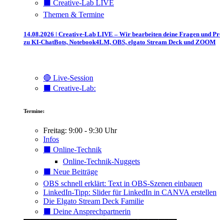
⬛️ Creative-Lab LIVE
Themen & Termine
14.08.2026 | Creative-Lab LIVE – Wir bearbeiten deine Fragen und P
zu KI-ChatBots, Notebook4LM, OBS, elgato Stream Deck und ZOOM
🔴 Live-Session
⬛️ Creative-Lab:
Termine:
Freitag: 9:00 - 9:30 Uhr
Infos
⬛️ Online-Technik
Online-Technik-Nuggets
⬛️ Neue Beiträge
OBS schnell erklärt: Text in OBS-Szenen einbauen
LinkedIn-Tipp: Slider für LinkedIn in CANVA erstellen
Die Elgato Stream Deck Familie
⬛️ Deine Ansprechpartnerin