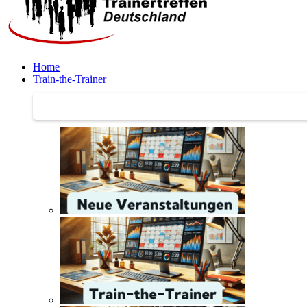
Home
Train-the-Trainer
Train-the-Trainer