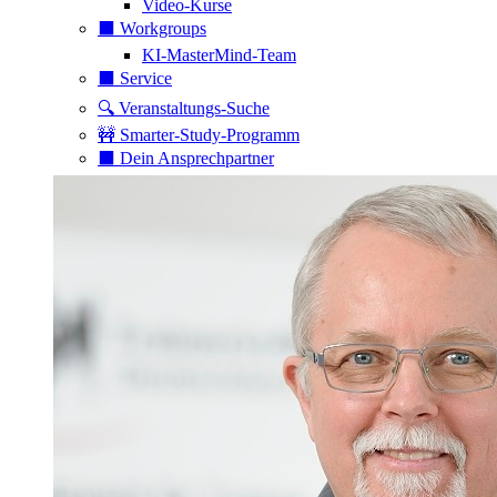
Video-Kurse
⬛️ Workgroups
KI-MasterMind-Team
⬛️ Service
🔍 Veranstaltungs-Suche
🚧 Smarter-Study-Programm
⬛️ Dein Ansprechpartner