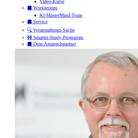
Video-Kurse
⬛️ Workgroups
KI-MasterMind-Team
⬛️ Service
🔍 Veranstaltungs-Suche
🚧 Smarter-Study-Programm
⬛️ Dein Ansprechpartner