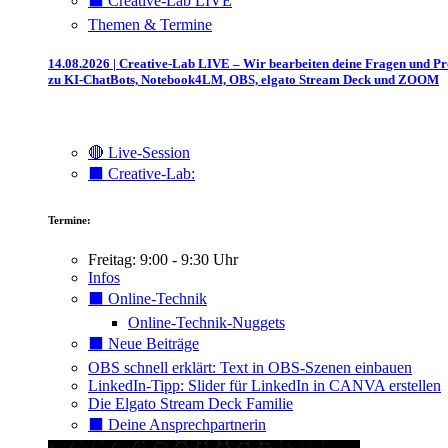
⬛️ Creative-Lab LIVE
Themen & Termine
14.08.2026 | Creative-Lab LIVE – Wir bearbeiten deine Fragen und P
zu KI-ChatBots, Notebook4LM, OBS, elgato Stream Deck und ZOOM
🔴 Live-Session
⬛️ Creative-Lab:
Termine:
Freitag: 9:00 - 9:30 Uhr
Infos
⬛️ Online-Technik
Online-Technik-Nuggets
⬛️ Neue Beiträge
OBS schnell erklärt: Text in OBS-Szenen einbauen
LinkedIn-Tipp: Slider für LinkedIn in CANVA erstellen
Die Elgato Stream Deck Familie
⬛️ Deine Ansprechpartnerin