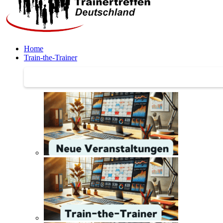
Home
Train-the-Trainer
Train-the-Trainer