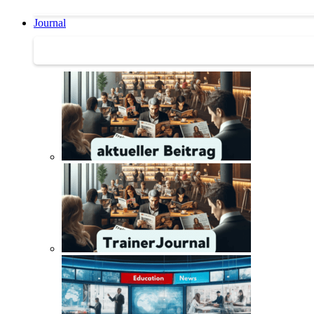
Journal
Journal | Weiterbildungs-News | Literatur-Tipps