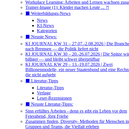
Workplace Learning: Arbeiten und Lernen wachsen zu
Trainer-Image (1): Kleider machen Leute ... ?!
⬛️ Weiterbildungs-News
News
KI-News
Kategorien
⬛️ Neuste News:
KI JOURNAL KW 31 – 27.07.-2.08.2026 | Die Branche 
nach Bremsen — die Politik liefert nicht
KI JOURNAL KW 30 – 20.-26.07.2026 | Die Spitze wi
billiger — und bleibt schwer überprüfbar
KI JOURNAL KW 29 – 13.-19.07.2026 | Zwei
Billionenmodelle, ein neuer Staatenbund und eine Rech
die nicht aufgeht
⬛️ Literatur-Tipps
Literatur-Tipps
Verlage
Leser-Rezensionen
⬛️ Neuste Literatur-Tipps:
Sinn erfülltes Arbeiten - denn es gibt ein Leben vor dem
Feierabend, Jörg Friebe
Zusammen finden, Diversity- Methoden für Menschen in
Gruppen und Teams, die Vielfalt erleben