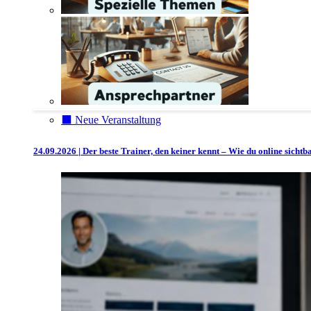
⬛️ Neue Veranstaltung
24.09.2026 | Der beste Trainer, den keiner kennt – Wie du online sicht