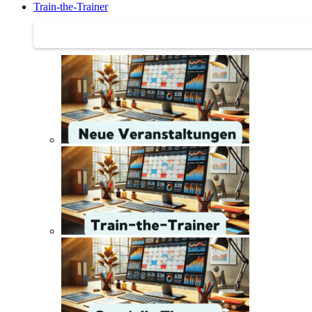
Train-the-Trainer
Train-the-Trainer