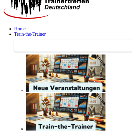
Home
Train-the-Trainer
Train-the-Trainer