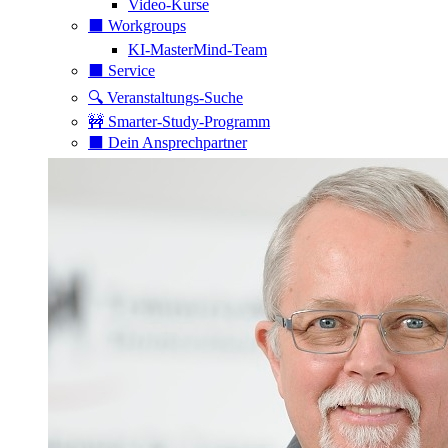
Video-Kurse
⬛️ Workgroups
KI-MasterMind-Team
⬛️ Service
🔍 Veranstaltungs-Suche
🚧 Smarter-Study-Programm
⬛️ Dein Ansprechpartner