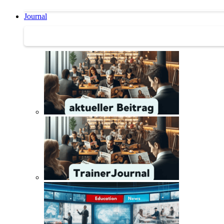
Journal
Journal | Weiterbildungs-News | Literatur-Tipps