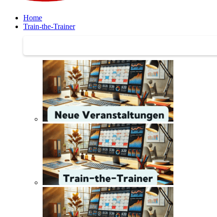
Home
Train-the-Trainer
Train-the-Trainer