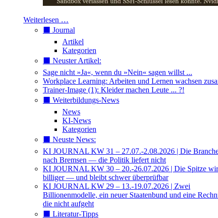
Weiterlesen …
⬛️ Journal
Artikel
Kategorien
⬛️ Neuster Artikel:
Sage nicht »Ja«, wenn du »Nein« sagen willst ...
Workplace Learning: Arbeiten und Lernen wachsen zu
Trainer-Image (1): Kleider machen Leute ... ?!
⬛️ Weiterbildungs-News
News
KI-News
Kategorien
⬛️ Neuste News:
KI JOURNAL KW 31 – 27.07.-2.08.2026 | Die Branche 
nach Bremsen — die Politik liefert nicht
KI JOURNAL KW 30 – 20.-26.07.2026 | Die Spitze wi
billiger — und bleibt schwer überprüfbar
KI JOURNAL KW 29 – 13.-19.07.2026 | Zwei
Billionenmodelle, ein neuer Staatenbund und eine Rech
die nicht aufgeht
⬛️ Literatur-Tipps