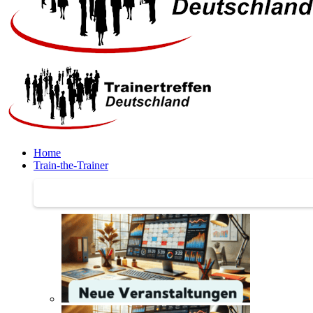
Home
Train-the-Trainer
Train-the-Trainer