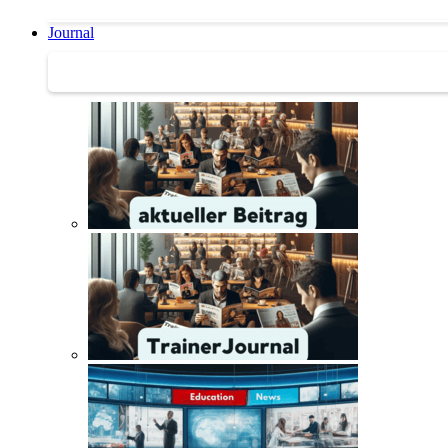
Journal
Journal | Weiterbildungs-News | Literatur-Tipps