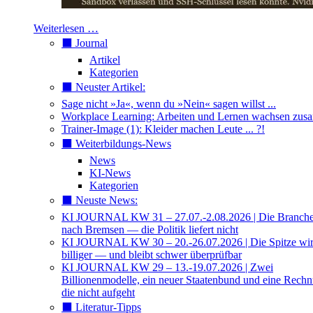
Weiterlesen …
⬛️ Journal
Artikel
Kategorien
⬛️ Neuster Artikel:
Sage nicht »Ja«, wenn du »Nein« sagen willst ...
Workplace Learning: Arbeiten und Lernen wachsen zu
Trainer-Image (1): Kleider machen Leute ... ?!
⬛️ Weiterbildungs-News
News
KI-News
Kategorien
⬛️ Neuste News:
KI JOURNAL KW 31 – 27.07.-2.08.2026 | Die Branche 
nach Bremsen — die Politik liefert nicht
KI JOURNAL KW 30 – 20.-26.07.2026 | Die Spitze wi
billiger — und bleibt schwer überprüfbar
KI JOURNAL KW 29 – 13.-19.07.2026 | Zwei
Billionenmodelle, ein neuer Staatenbund und eine Rech
die nicht aufgeht
⬛️ Literatur-Tipps