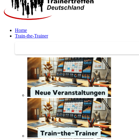
Home
Train-the-Trainer
Train-the-Trainer