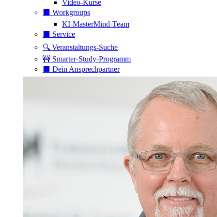
Video-Kurse
⬛️ Workgroups
KI-MasterMind-Team
⬛️ Service
🔍 Veranstaltungs-Suche
🚧 Smarter-Study-Programm
⬛️ Dein Ansprechpartner