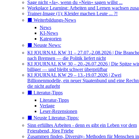
Sage nicht »Ja«, wenn du »Nein« sagen willst ...
Workplace Learning: Arbeiten und Lernen wachsen zu
Trainer-Image (1): Kleider machen Leute ... ?!
⬛️ Weiterbildungs-News
News
KI-News
Kategorien
⬛️ Neuste News:
KI JOURNAL KW 31 – 27.07.-2.08.2026 | Die Branche 
nach Bremsen — die Politik liefert nicht
KI JOURNAL KW 30 – 20.-26.07.2026 | Die Spitze wi
billiger — und bleibt schwer überprüfbar
KI JOURNAL KW 29 – 13.-19.07.2026 | Zwei
Billionenmodelle, ein neuer Staatenbund und eine Rech
die nicht aufgeht
⬛️ Literatur-Tipps
Literatur-Tipps
Verlage
Leser-Rezensionen
⬛️ Neuste Literatur-Tipps:
Sinn erfülltes Arbeiten - denn es gibt ein Leben vor dem
Feierabend, Jörg Friebe
Zusammen finden, Diversity- Methoden für Menschen in