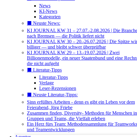
News
KI-News
Kategorien
⬛️ Neuste News:
KI JOURNAL KW 31 – 27.07.-2.08.2026 | Die Branche 
nach Bremsen — die Politik liefert nicht
KI JOURNAL KW 30 – 20.-26.07.2026 | Die Spitze wi
billiger — und bleibt schwer überprüfbar
KI JOURNAL KW 29 – 13.-19.07.2026 | Zwei
Billionenmodelle, ein neuer Staatenbund und eine Rech
die nicht aufgeht
⬛️ Literatur-Tipps
Literatur-Tipps
Verlage
Leser-Rezensionen
⬛️ Neuste Literatur-Tipps:
Sinn erfülltes Arbeiten - denn es gibt ein Leben vor dem
Feierabend, Jörg Friebe
Zusammen finden, Diversity- Methoden für Menschen in
Gruppen und Teams, die Vielfalt erleben
Ein Herz fürs Team: Methodensammlung für Teamwork
und Teamentwicklungen
Agentur