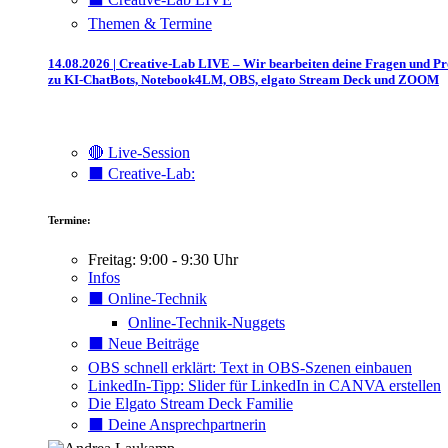
Themen & Termine
14.08.2026 | Creative-Lab LIVE – Wir bearbeiten deine Fragen und P
zu KI-ChatBots, Notebook4LM, OBS, elgato Stream Deck und ZOOM
🔴 Live-Session
⬛️ Creative-Lab:
Termine:
Freitag: 9:00 - 9:30 Uhr
Infos
⬛️ Online-Technik
Online-Technik-Nuggets
⬛️ Neue Beiträge
OBS schnell erklärt: Text in OBS-Szenen einbauen
LinkedIn-Tipp: Slider für LinkedIn in CANVA erstellen
Die Elgato Stream Deck Familie
⬛️ Deine Ansprechpartnerin