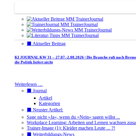
Journal | Weiterbildungs-News | Literatur-Tipps
⬛️ Aktueller Beitrag
KI JOURNAL KW 31 – 27.07.-2.08.2026 | Die Branche ruft nach Brem
die Politik liefert nicht
Weiterlesen …
⬛️ Journal
Artikel
Kategorien
⬛️ Neuster Artikel:
Sage nicht »Ja«, wenn du »Nein« sagen willst ...
Workplace Learning: Arbeiten und Lernen wachsen zu
Trainer-Image (1): Kleider machen Leute ... ?!
⬛️ Weiterbildungs-News