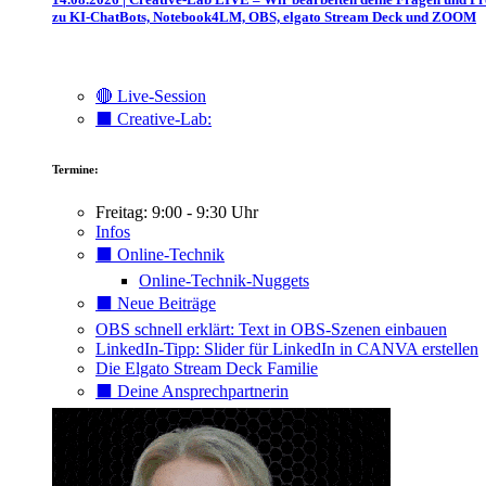
zu KI-ChatBots, Notebook4LM, OBS, elgato Stream Deck und ZOOM
🔴 Live-Session
⬛️ Creative-Lab:
Termine:
Freitag: 9:00 - 9:30 Uhr
Infos
⬛️ Online-Technik
Online-Technik-Nuggets
⬛️ Neue Beiträge
OBS schnell erklärt: Text in OBS-Szenen einbauen
LinkedIn-Tipp: Slider für LinkedIn in CANVA erstellen
Die Elgato Stream Deck Familie
⬛️ Deine Ansprechpartnerin