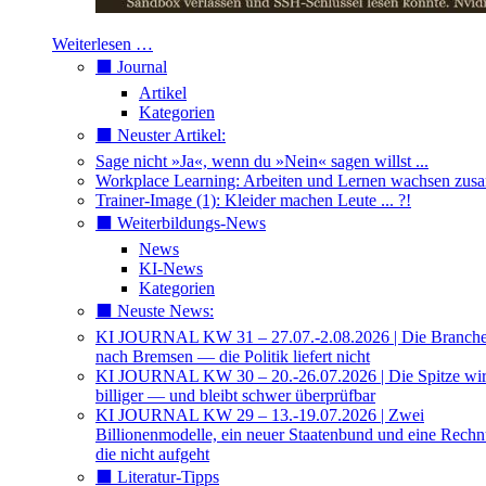
Weiterlesen …
⬛️ Journal
Artikel
Kategorien
⬛️ Neuster Artikel:
Sage nicht »Ja«, wenn du »Nein« sagen willst ...
Workplace Learning: Arbeiten und Lernen wachsen zu
Trainer-Image (1): Kleider machen Leute ... ?!
⬛️ Weiterbildungs-News
News
KI-News
Kategorien
⬛️ Neuste News:
KI JOURNAL KW 31 – 27.07.-2.08.2026 | Die Branche 
nach Bremsen — die Politik liefert nicht
KI JOURNAL KW 30 – 20.-26.07.2026 | Die Spitze wi
billiger — und bleibt schwer überprüfbar
KI JOURNAL KW 29 – 13.-19.07.2026 | Zwei
Billionenmodelle, ein neuer Staatenbund und eine Rech
die nicht aufgeht
⬛️ Literatur-Tipps