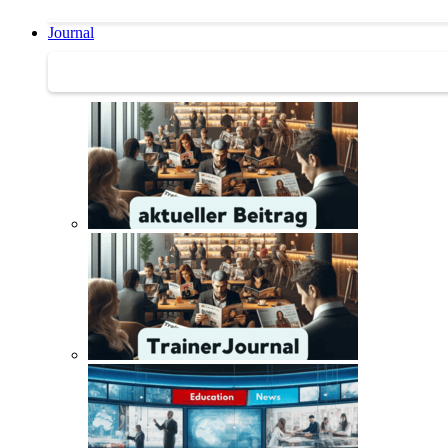
Journal
Journal | Weiterbildungs-News | Literatur-Tipps