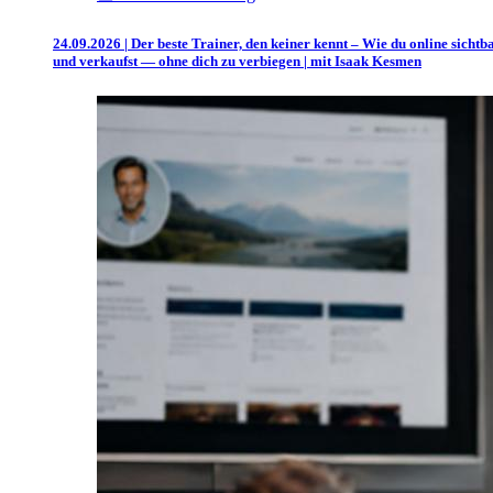
24.09.2026 | Der beste Trainer, den keiner kennt – Wie du online sichtb
und verkaufst — ohne dich zu verbiegen | mit Isaak Kesmen