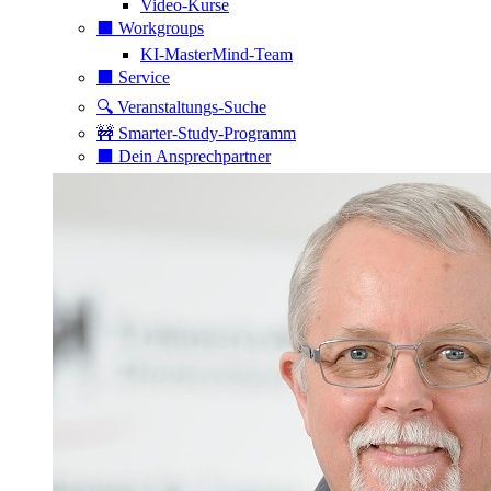
Video-Kurse
⬛️ Workgroups
KI-MasterMind-Team
⬛️ Service
🔍 Veranstaltungs-Suche
🚧 Smarter-Study-Programm
⬛️ Dein Ansprechpartner