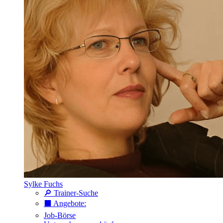
Sylke Fuchs
🔎 Trainer-Suche
⬛️ Angebote:
Job-Börse