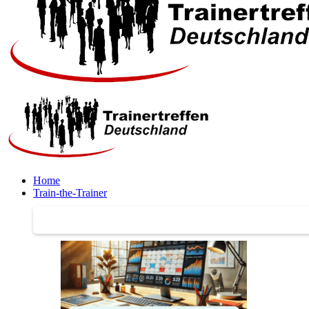
Home
Train-the-Trainer
Train-the-Trainer