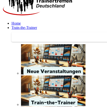
Home
Train-the-Trainer
Train-the-Trainer