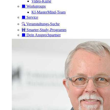
Video-Kurse
⬛️ Workgroups
KI-MasterMind-Team
⬛️ Service
🔍 Veranstaltungs-Suche
🚧 Smarter-Study-Programm
⬛️ Dein Ansprechpartner