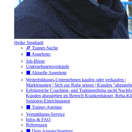
Heike Singbartl
🔎 Trainer-Suche
⬛️ Angebote:
Job-Börse
Unternehmensverkäufe
⬛️ Aktuelle Angebote
Weiterbildungs-Unternehmen kaufen oder verkaufen |
Markteinstieg | Sich zur Ruhe setzen | Kunden "abzugeb
Erfolgreiche Coaching- und Trainingsfirma sucht Nachfo
Kunden abzugeben im Bereich Krankenhäuser, Reha-Kli
Senioren-Einrichtungen
⬛️ Trainer-Agentur
Vermittlungs-Service
Infos & FAQ
Referenzen
⬛️ Dein Ansprechpartner