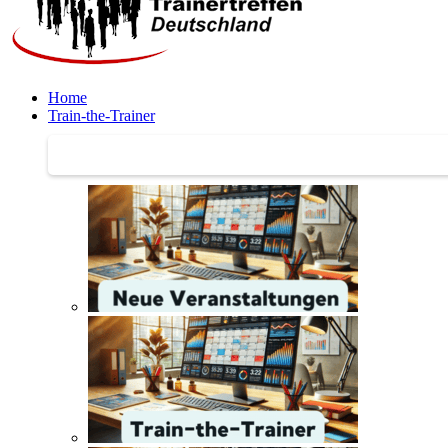
Home
Train-the-Trainer
Train-the-Trainer