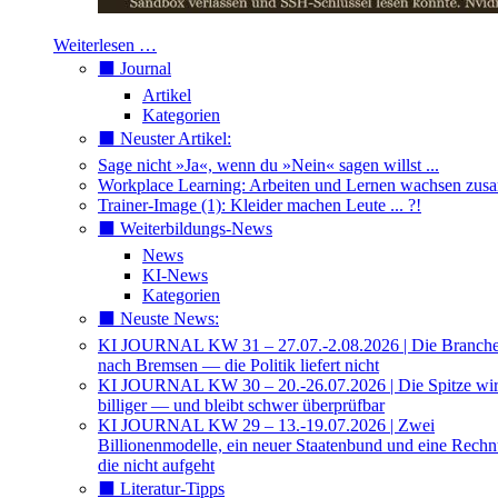
Weiterlesen …
⬛️ Journal
Artikel
Kategorien
⬛️ Neuster Artikel:
Sage nicht »Ja«, wenn du »Nein« sagen willst ...
Workplace Learning: Arbeiten und Lernen wachsen zu
Trainer-Image (1): Kleider machen Leute ... ?!
⬛️ Weiterbildungs-News
News
KI-News
Kategorien
⬛️ Neuste News:
KI JOURNAL KW 31 – 27.07.-2.08.2026 | Die Branche 
nach Bremsen — die Politik liefert nicht
KI JOURNAL KW 30 – 20.-26.07.2026 | Die Spitze wi
billiger — und bleibt schwer überprüfbar
KI JOURNAL KW 29 – 13.-19.07.2026 | Zwei
Billionenmodelle, ein neuer Staatenbund und eine Rech
die nicht aufgeht
⬛️ Literatur-Tipps