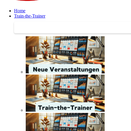
Home
Train-the-Trainer
Train-the-Trainer