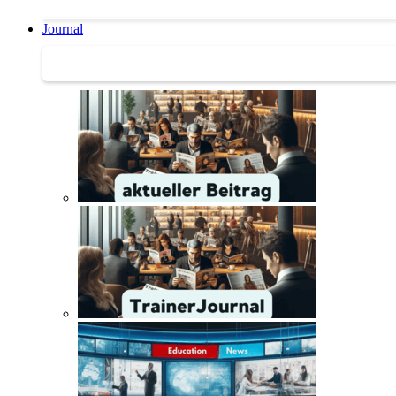
Journal
Journal | Weiterbildungs-News | Literatur-Tipps