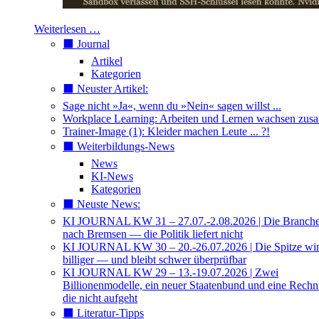
Weiterlesen …
⬛️ Journal
Artikel
Kategorien
⬛️ Neuster Artikel:
Sage nicht »Ja«, wenn du »Nein« sagen willst ...
Workplace Learning: Arbeiten und Lernen wachsen zu
Trainer-Image (1): Kleider machen Leute ... ?!
⬛️ Weiterbildungs-News
News
KI-News
Kategorien
⬛️ Neuste News:
KI JOURNAL KW 31 – 27.07.-2.08.2026 | Die Branche 
nach Bremsen — die Politik liefert nicht
KI JOURNAL KW 30 – 20.-26.07.2026 | Die Spitze wi
billiger — und bleibt schwer überprüfbar
KI JOURNAL KW 29 – 13.-19.07.2026 | Zwei
Billionenmodelle, ein neuer Staatenbund und eine Rech
die nicht aufgeht
⬛️ Literatur-Tipps