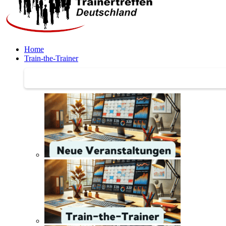
Home
Train-the-Trainer
Train-the-Trainer