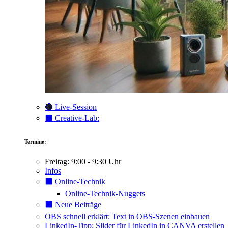
🔴 Live-Session
⬛️ Creative-Lab:
Termine:
Freitag: 9:00 - 9:30 Uhr
Infos
⬛️ Online-Technik
Online-Technik-Nuggets
⬛️ Neue Beiträge
OBS schnell erklärt: Text in OBS-Szenen einbauen
LinkedIn-Tipp: Slider für LinkedIn in CANVA erstellen