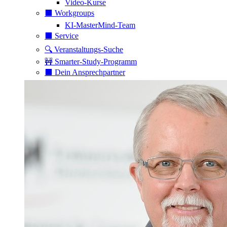
Video-Kurse
⬛️ Workgroups
KI-MasterMind-Team
⬛️ Service
🔍 Veranstaltungs-Suche
🚧 Smarter-Study-Programm
⬛️ Dein Ansprechpartner