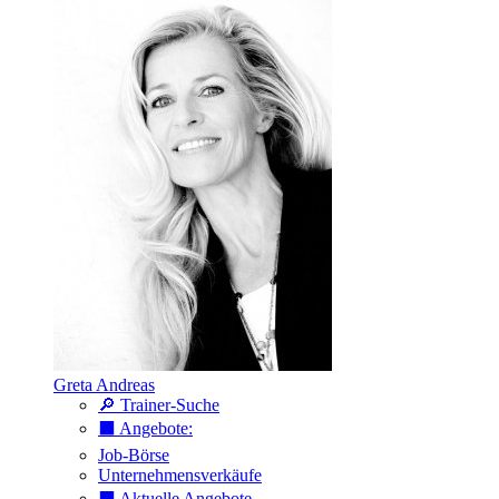
Greta Andreas
🔎 Trainer-Suche
⬛️ Angebote:
Job-Börse
Unternehmensverkäufe
⬛️ Aktuelle Angebote