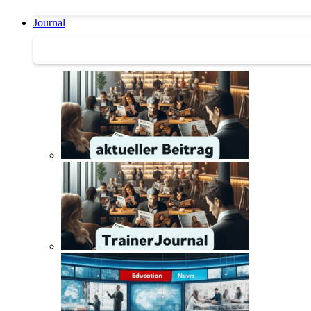
Journal
Journal | Weiterbildungs-News | Literatur-Tipps