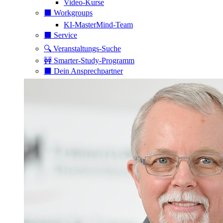
Video-Kurse
⬛️ Workgroups
KI-MasterMind-Team
⬛️ Service
🔍 Veranstaltungs-Suche
🚧 Smarter-Study-Programm
⬛️ Dein Ansprechpartner