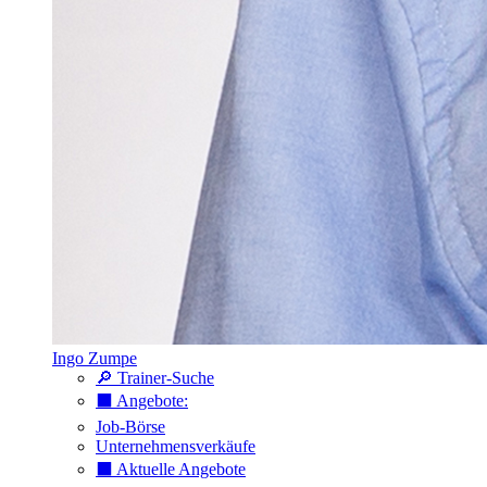
Ingo Zumpe
🔎 Trainer-Suche
⬛️ Angebote:
Job-Börse
Unternehmensverkäufe
⬛️ Aktuelle Angebote