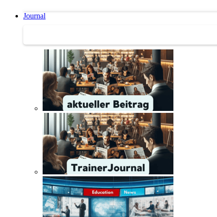
Journal
Journal | Weiterbildungs-News | Literatur-Tipps