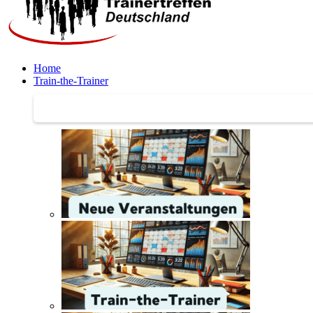
Home
Train-the-Trainer
Train-the-Trainer