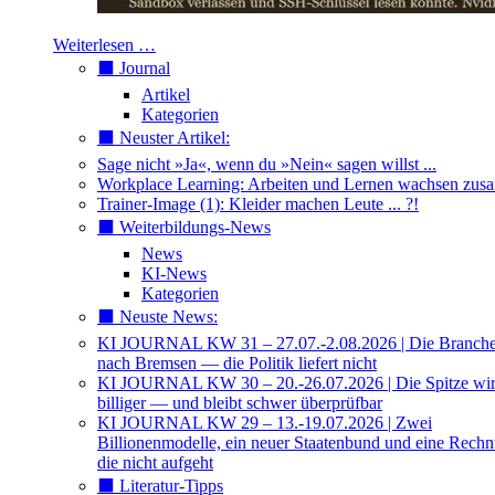
Weiterlesen …
⬛️ Journal
Artikel
Kategorien
⬛️ Neuster Artikel:
Sage nicht »Ja«, wenn du »Nein« sagen willst ...
Workplace Learning: Arbeiten und Lernen wachsen zu
Trainer-Image (1): Kleider machen Leute ... ?!
⬛️ Weiterbildungs-News
News
KI-News
Kategorien
⬛️ Neuste News:
KI JOURNAL KW 31 – 27.07.-2.08.2026 | Die Branche 
nach Bremsen — die Politik liefert nicht
KI JOURNAL KW 30 – 20.-26.07.2026 | Die Spitze wi
billiger — und bleibt schwer überprüfbar
KI JOURNAL KW 29 – 13.-19.07.2026 | Zwei
Billionenmodelle, ein neuer Staatenbund und eine Rech
die nicht aufgeht
⬛️ Literatur-Tipps