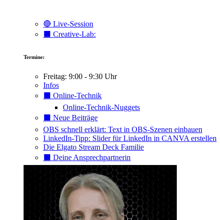
🔴 Live-Session
⬛️ Creative-Lab:
Termine:
Freitag: 9:00 - 9:30 Uhr
Infos
⬛️ Online-Technik
Online-Technik-Nuggets
⬛️ Neue Beiträge
OBS schnell erklärt: Text in OBS-Szenen einbauen
LinkedIn-Tipp: Slider für LinkedIn in CANVA erstellen
Die Elgato Stream Deck Familie
⬛️ Deine Ansprechpartnerin