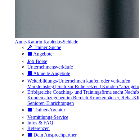
Anne-Kathrin Kabitzke-Schiede
🔎 Trainer-Suche
⬛️ Angebote:
Job-Börse
Unternehmensverkäufe
⬛️ Aktuelle Angebote
Weiterbildungs-Unternehmen kaufen oder verkaufen |
Markteinstieg | Sich zur Ruhe setzen | Kunden "abzugeb
Erfolgreiche Coaching- und Trainingsfirma sucht Nachfo
Kunden abzugeben im Bereich Krankenhäuser, Reha-Kli
Senioren-Einrichtungen
⬛️ Trainer-Agentur
Vermittlungs-Service
Infos & FAQ
Referenzen
⬛️ Dein Ansprechpartner