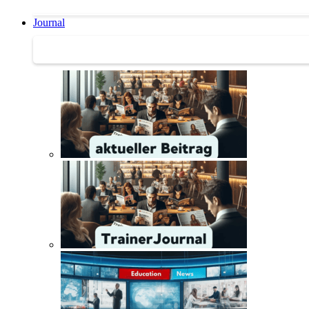
Journal
Journal | Weiterbildungs-News | Literatur-Tipps