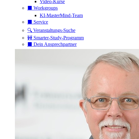
Video-Kurse
⬛️ Workgroups
KI-MasterMind-Team
⬛️ Service
🔍 Veranstaltungs-Suche
🚧 Smarter-Study-Programm
⬛️ Dein Ansprechpartner