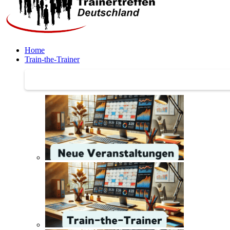
Home
Train-the-Trainer
Train-the-Trainer