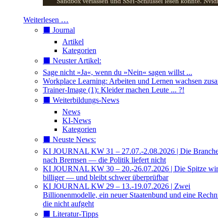
Weiterlesen …
⬛️ Journal
Artikel
Kategorien
⬛️ Neuster Artikel:
Sage nicht »Ja«, wenn du »Nein« sagen willst ...
Workplace Learning: Arbeiten und Lernen wachsen zu
Trainer-Image (1): Kleider machen Leute ... ?!
⬛️ Weiterbildungs-News
News
KI-News
Kategorien
⬛️ Neuste News:
KI JOURNAL KW 31 – 27.07.-2.08.2026 | Die Branche 
nach Bremsen — die Politik liefert nicht
KI JOURNAL KW 30 – 20.-26.07.2026 | Die Spitze wi
billiger — und bleibt schwer überprüfbar
KI JOURNAL KW 29 – 13.-19.07.2026 | Zwei
Billionenmodelle, ein neuer Staatenbund und eine Rech
die nicht aufgeht
⬛️ Literatur-Tipps