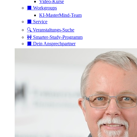
Video-Kurse
⬛️ Workgroups
KI-MasterMind-Team
⬛️ Service
🔍 Veranstaltungs-Suche
🚧 Smarter-Study-Programm
⬛️ Dein Ansprechpartner