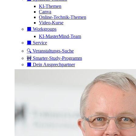
KI-Themen
Canva
Online-Technik-Themen
Video-Kurse
⬛️ Workgroups
KI-MasterMind-Team
⬛️ Service
🔍 Veranstaltungs-Suche
🚧 Smarter-Study-Programm
⬛️ Dein Ansprechpartner