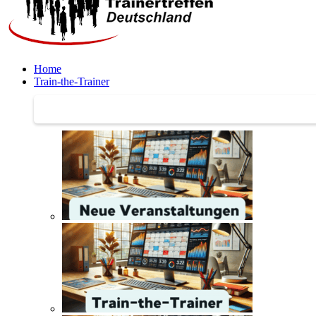
Home
Train-the-Trainer
Train-the-Trainer