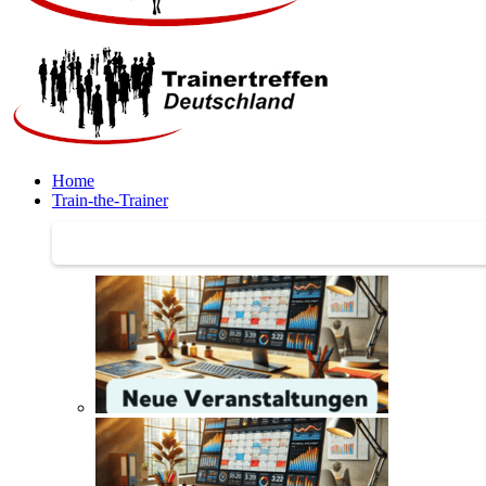
Home
Train-the-Trainer
Train-the-Trainer