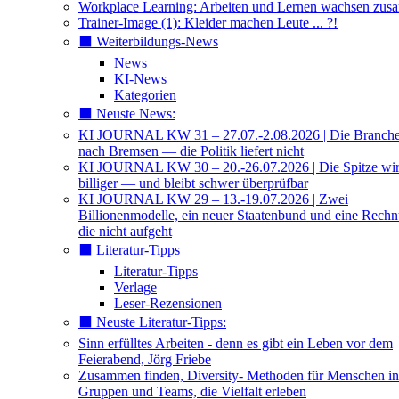
Workplace Learning: Arbeiten und Lernen wachsen zu
Trainer-Image (1): Kleider machen Leute ... ?!
⬛️ Weiterbildungs-News
News
KI-News
Kategorien
⬛️ Neuste News:
KI JOURNAL KW 31 – 27.07.-2.08.2026 | Die Branche 
nach Bremsen — die Politik liefert nicht
KI JOURNAL KW 30 – 20.-26.07.2026 | Die Spitze wi
billiger — und bleibt schwer überprüfbar
KI JOURNAL KW 29 – 13.-19.07.2026 | Zwei
Billionenmodelle, ein neuer Staatenbund und eine Rech
die nicht aufgeht
⬛️ Literatur-Tipps
Literatur-Tipps
Verlage
Leser-Rezensionen
⬛️ Neuste Literatur-Tipps:
Sinn erfülltes Arbeiten - denn es gibt ein Leben vor dem
Feierabend, Jörg Friebe
Zusammen finden, Diversity- Methoden für Menschen in
Gruppen und Teams, die Vielfalt erleben