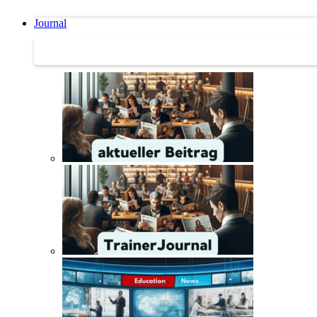
Journal
Journal | Weiterbildungs-News | Literatur-Tipps