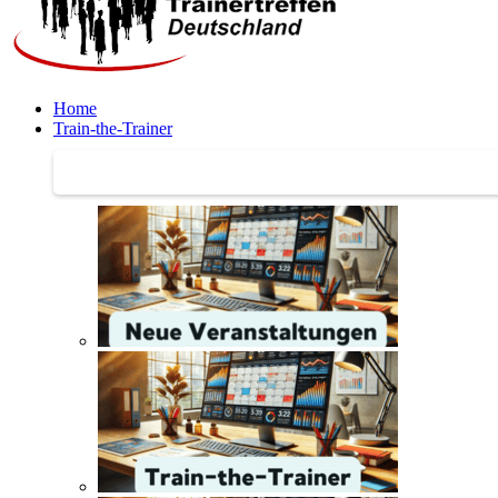
Home
Train-the-Trainer
Train-the-Trainer