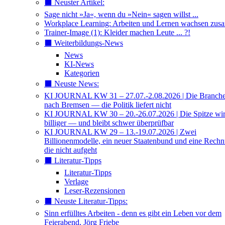
⬛️ Neuster Artikel:
Sage nicht »Ja«, wenn du »Nein« sagen willst ...
Workplace Learning: Arbeiten und Lernen wachsen zu
Trainer-Image (1): Kleider machen Leute ... ?!
⬛️ Weiterbildungs-News
News
KI-News
Kategorien
⬛️ Neuste News:
KI JOURNAL KW 31 – 27.07.-2.08.2026 | Die Branche 
nach Bremsen — die Politik liefert nicht
KI JOURNAL KW 30 – 20.-26.07.2026 | Die Spitze wi
billiger — und bleibt schwer überprüfbar
KI JOURNAL KW 29 – 13.-19.07.2026 | Zwei
Billionenmodelle, ein neuer Staatenbund und eine Rech
die nicht aufgeht
⬛️ Literatur-Tipps
Literatur-Tipps
Verlage
Leser-Rezensionen
⬛️ Neuste Literatur-Tipps:
Sinn erfülltes Arbeiten - denn es gibt ein Leben vor dem
Feierabend, Jörg Friebe