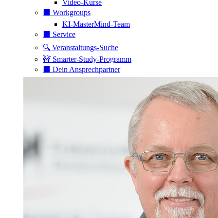
Video-Kurse
⬛️ Workgroups
KI-MasterMind-Team
⬛️ Service
🔍 Veranstaltungs-Suche
🚧 Smarter-Study-Programm
⬛️ Dein Ansprechpartner