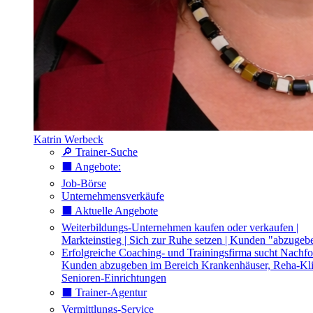
Katrin Werbeck
🔎 Trainer-Suche
⬛️ Angebote:
Job-Börse
Unternehmensverkäufe
⬛️ Aktuelle Angebote
Weiterbildungs-Unternehmen kaufen oder verkaufen |
Markteinstieg | Sich zur Ruhe setzen | Kunden "abzugeb
Erfolgreiche Coaching- und Trainingsfirma sucht Nachfo
Kunden abzugeben im Bereich Krankenhäuser, Reha-Kli
Senioren-Einrichtungen
⬛️ Trainer-Agentur
Vermittlungs-Service