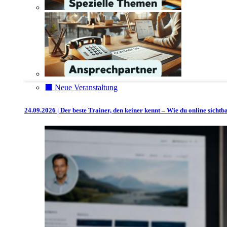
⬛️ Neue Veranstaltung
24.09.2026 | Der beste Trainer, den keiner kennt – Wie du online sicht