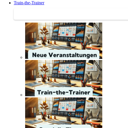
Train-the-Trainer
Train-the-Trainer