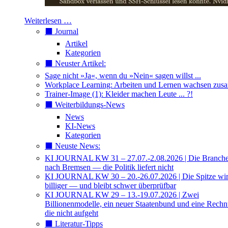
Weiterlesen …
⬛️ Journal
Artikel
Kategorien
⬛️ Neuster Artikel:
Sage nicht »Ja«, wenn du »Nein« sagen willst ...
Workplace Learning: Arbeiten und Lernen wachsen zu
Trainer-Image (1): Kleider machen Leute ... ?!
⬛️ Weiterbildungs-News
News
KI-News
Kategorien
⬛️ Neuste News:
KI JOURNAL KW 31 – 27.07.-2.08.2026 | Die Branche 
nach Bremsen — die Politik liefert nicht
KI JOURNAL KW 30 – 20.-26.07.2026 | Die Spitze wi
billiger — und bleibt schwer überprüfbar
KI JOURNAL KW 29 – 13.-19.07.2026 | Zwei
Billionenmodelle, ein neuer Staatenbund und eine Rech
die nicht aufgeht
⬛️ Literatur-Tipps