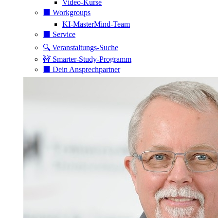
Video-Kurse
⬛️ Workgroups
KI-MasterMind-Team
⬛️ Service
🔍 Veranstaltungs-Suche
🚧 Smarter-Study-Programm
⬛️ Dein Ansprechpartner