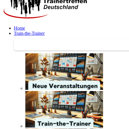
Home
Train-the-Trainer
Train-the-Trainer