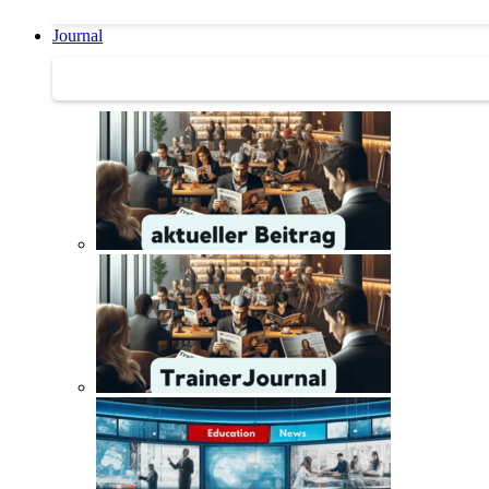
Journal
Journal | Weiterbildungs-News | Literatur-Tipps