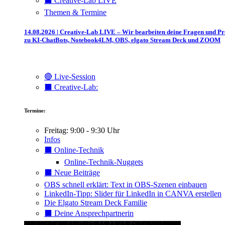
⬛️ Creative-Lab LIVE
Themen & Termine
14.08.2026 | Creative-Lab LIVE – Wir bearbeiten deine Fragen und P
zu KI-ChatBots, Notebook4LM, OBS, elgato Stream Deck und ZOOM
🔴 Live-Session
⬛️ Creative-Lab:
Termine:
Freitag: 9:00 - 9:30 Uhr
Infos
⬛️ Online-Technik
Online-Technik-Nuggets
⬛️ Neue Beiträge
OBS schnell erklärt: Text in OBS-Szenen einbauen
LinkedIn-Tipp: Slider für LinkedIn in CANVA erstellen
Die Elgato Stream Deck Familie
⬛️ Deine Ansprechpartnerin