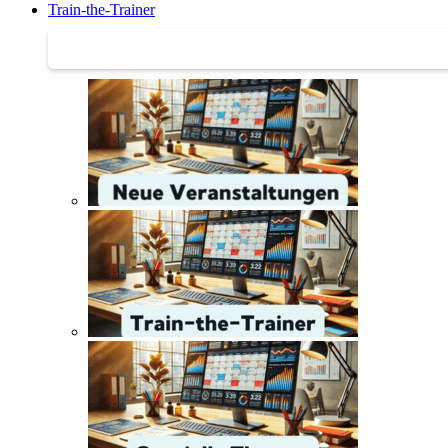
Train-the-Trainer
Train-the-Trainer