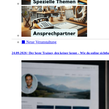
⬛️ Neue Veranstaltung
24.09.2026 | Der beste Trainer, den keiner kennt – Wie du online sicht