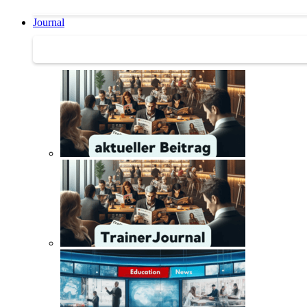
Journal
Journal | Weiterbildungs-News | Literatur-Tipps