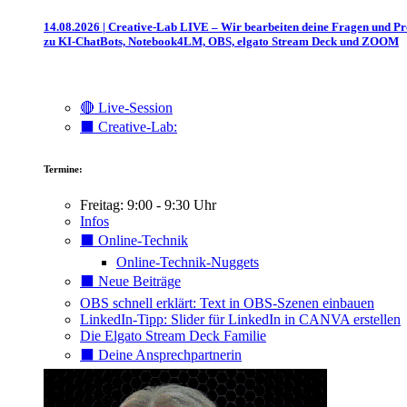
14.08.2026 | Creative-Lab LIVE – Wir bearbeiten deine Fragen und P
zu KI-ChatBots, Notebook4LM, OBS, elgato Stream Deck und ZOOM
🔴 Live-Session
⬛️ Creative-Lab:
Termine:
Freitag: 9:00 - 9:30 Uhr
Infos
⬛️ Online-Technik
Online-Technik-Nuggets
⬛️ Neue Beiträge
OBS schnell erklärt: Text in OBS-Szenen einbauen
LinkedIn-Tipp: Slider für LinkedIn in CANVA erstellen
Die Elgato Stream Deck Familie
⬛️ Deine Ansprechpartnerin