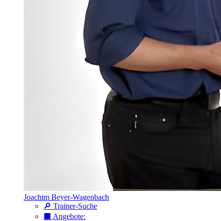
Joachim Beyer-Wagenbach
🔎 Trainer-Suche
⬛️ Angebote: