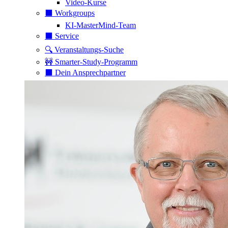
Video-Kurse
⬛️ Workgroups
KI-MasterMind-Team
⬛️ Service
🔍 Veranstaltungs-Suche
🚧 Smarter-Study-Programm
⬛️ Dein Ansprechpartner