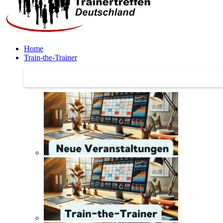
Home
Train-the-Trainer
Train-the-Trainer