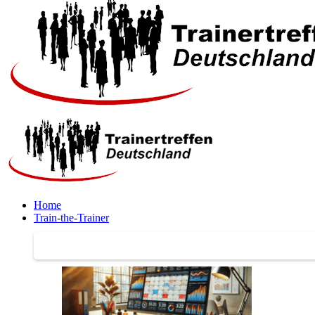
Home
Train-the-Trainer
Train-the-Trainer