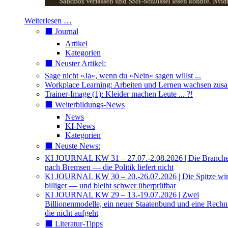
Weiterlesen …
⬛️ Journal
Artikel
Kategorien
⬛️ Neuster Artikel:
Sage nicht »Ja«, wenn du »Nein« sagen willst ...
Workplace Learning: Arbeiten und Lernen wachsen zu
Trainer-Image (1): Kleider machen Leute ... ?!
⬛️ Weiterbildungs-News
News
KI-News
Kategorien
⬛️ Neuste News:
KI JOURNAL KW 31 – 27.07.-2.08.2026 | Die Branche 
nach Bremsen — die Politik liefert nicht
KI JOURNAL KW 30 – 20.-26.07.2026 | Die Spitze wi
billiger — und bleibt schwer überprüfbar
KI JOURNAL KW 29 – 13.-19.07.2026 | Zwei
Billionenmodelle, ein neuer Staatenbund und eine Rech
die nicht aufgeht
⬛️ Literatur-Tipps