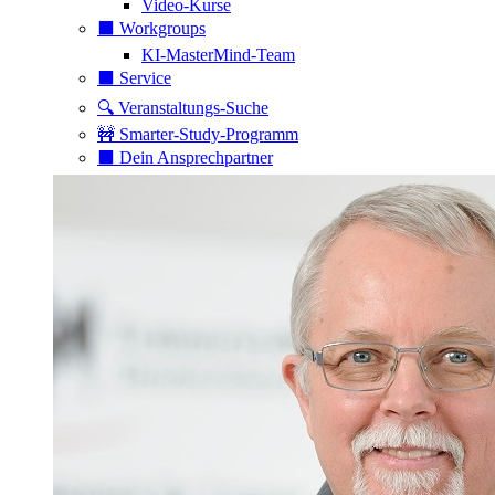
Video-Kurse
⬛️ Workgroups
KI-MasterMind-Team
⬛️ Service
🔍 Veranstaltungs-Suche
🚧 Smarter-Study-Programm
⬛️ Dein Ansprechpartner