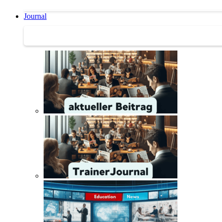
Journal
Journal | Weiterbildungs-News | Literatur-Tipps