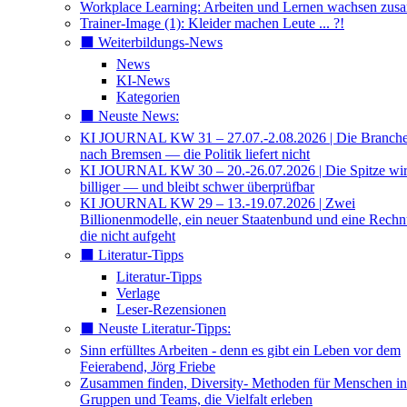
Workplace Learning: Arbeiten und Lernen wachsen zu
Trainer-Image (1): Kleider machen Leute ... ?!
⬛️ Weiterbildungs-News
News
KI-News
Kategorien
⬛️ Neuste News:
KI JOURNAL KW 31 – 27.07.-2.08.2026 | Die Branche 
nach Bremsen — die Politik liefert nicht
KI JOURNAL KW 30 – 20.-26.07.2026 | Die Spitze wi
billiger — und bleibt schwer überprüfbar
KI JOURNAL KW 29 – 13.-19.07.2026 | Zwei
Billionenmodelle, ein neuer Staatenbund und eine Rech
die nicht aufgeht
⬛️ Literatur-Tipps
Literatur-Tipps
Verlage
Leser-Rezensionen
⬛️ Neuste Literatur-Tipps:
Sinn erfülltes Arbeiten - denn es gibt ein Leben vor dem
Feierabend, Jörg Friebe
Zusammen finden, Diversity- Methoden für Menschen in
Gruppen und Teams, die Vielfalt erleben