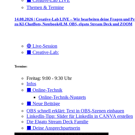
⬛️ Creative-Lab LIVE
Themen & Termine
14.08.2026 | Creative-Lab LIVE – Wir bearbeiten deine Fragen und P
zu KI-ChatBots, Notebook4LM, OBS, elgato Stream Deck und ZOOM
🔴 Live-Session
⬛️ Creative-Lab:
Termine:
Freitag: 9:00 - 9:30 Uhr
Infos
⬛️ Online-Technik
Online-Technik-Nuggets
⬛️ Neue Beiträge
OBS schnell erklärt: Text in OBS-Szenen einbauen
LinkedIn-Tipp: Slider für LinkedIn in CANVA erstellen
Die Elgato Stream Deck Familie
⬛️ Deine Ansprechpartnerin