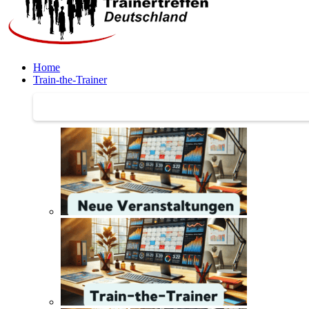
Home
Train-the-Trainer
Train-the-Trainer