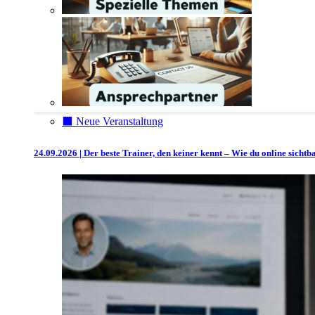
⬛️ Neue Veranstaltung
24.09.2026 | Der beste Trainer, den keiner kennt – Wie du online sicht