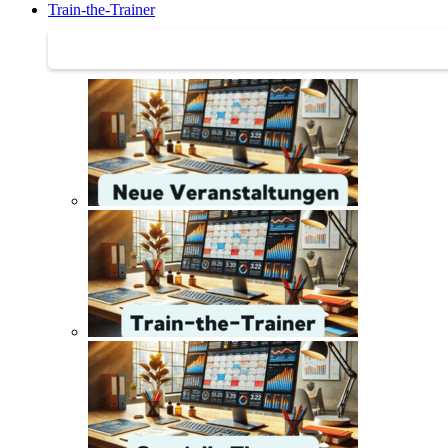
Train-the-Trainer
Train-the-Trainer