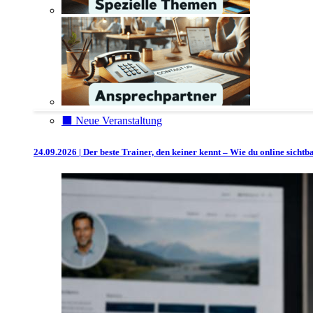
⬛️ Neue Veranstaltung
24.09.2026 | Der beste Trainer, den keiner kennt – Wie du online sicht