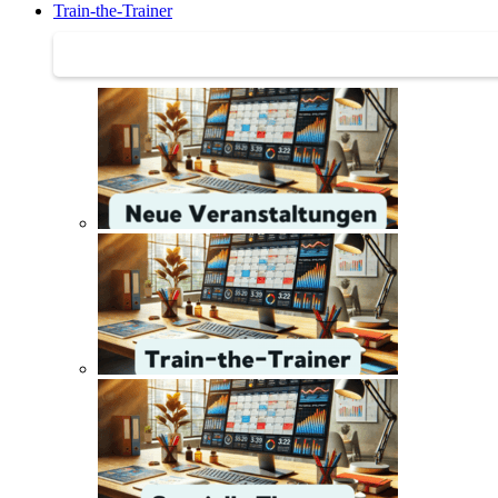
Train-the-Trainer
Train-the-Trainer