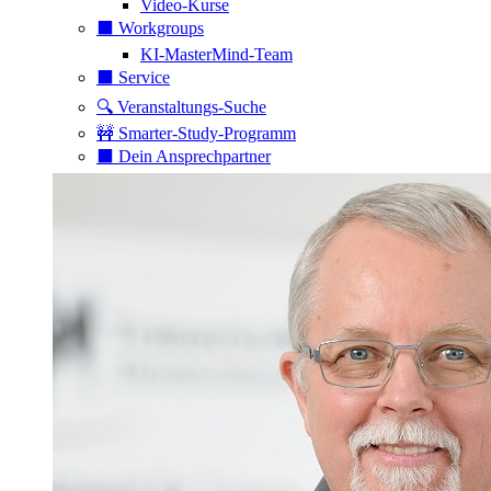
Video-Kurse
⬛️ Workgroups
KI-MasterMind-Team
⬛️ Service
🔍 Veranstaltungs-Suche
🚧 Smarter-Study-Programm
⬛️ Dein Ansprechpartner