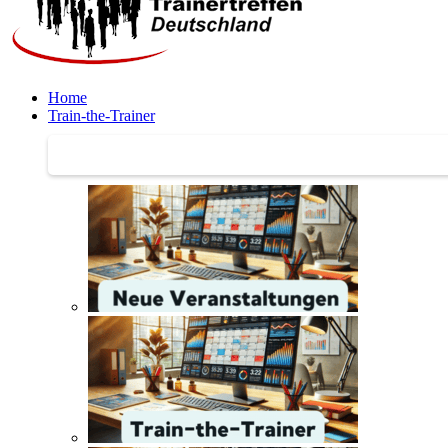
Home
Train-the-Trainer
Train-the-Trainer