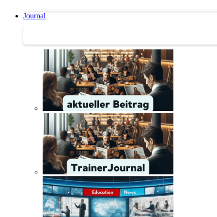
Journal
Journal | Weiterbildungs-News | Literatur-Tipps