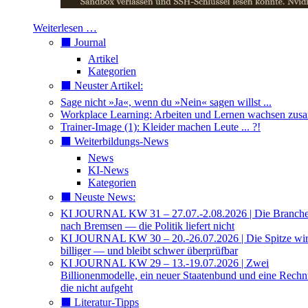
Weiterlesen …
⬛️ Journal
Artikel
Kategorien
⬛️ Neuster Artikel:
Sage nicht »Ja«, wenn du »Nein« sagen willst ...
Workplace Learning: Arbeiten und Lernen wachsen zu
Trainer-Image (1): Kleider machen Leute ... ?!
⬛️ Weiterbildungs-News
News
KI-News
Kategorien
⬛️ Neuste News:
KI JOURNAL KW 31 – 27.07.-2.08.2026 | Die Branche 
nach Bremsen — die Politik liefert nicht
KI JOURNAL KW 30 – 20.-26.07.2026 | Die Spitze wi
billiger — und bleibt schwer überprüfbar
KI JOURNAL KW 29 – 13.-19.07.2026 | Zwei
Billionenmodelle, ein neuer Staatenbund und eine Rech
die nicht aufgeht
⬛️ Literatur-Tipps