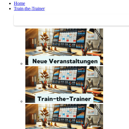
Home
Train-the-Trainer
Train-the-Trainer