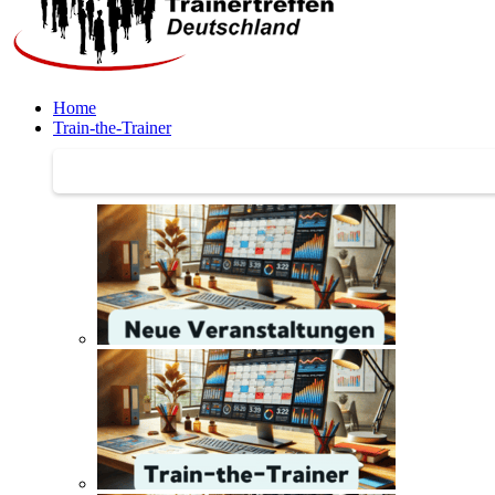
Home
Train-the-Trainer
Train-the-Trainer