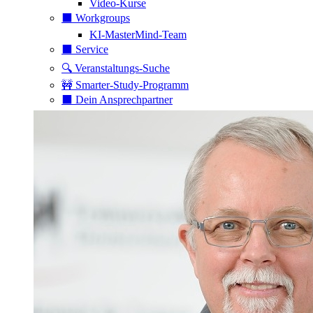
Video-Kurse
⬛️ Workgroups
KI-MasterMind-Team
⬛️ Service
🔍 Veranstaltungs-Suche
🚧 Smarter-Study-Programm
⬛️ Dein Ansprechpartner