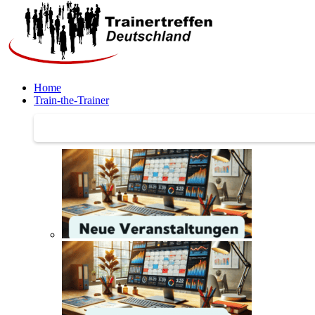
Home
Train-the-Trainer
Train-the-Trainer