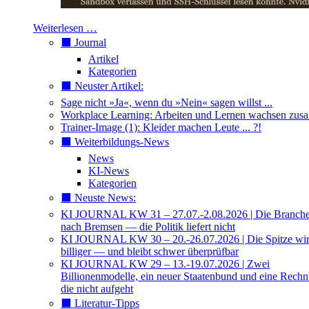
Weiterlesen …
⬛️ Journal
Artikel
Kategorien
⬛️ Neuster Artikel:
Sage nicht »Ja«, wenn du »Nein« sagen willst ...
Workplace Learning: Arbeiten und Lernen wachsen zu
Trainer-Image (1): Kleider machen Leute ... ?!
⬛️ Weiterbildungs-News
News
KI-News
Kategorien
⬛️ Neuste News:
KI JOURNAL KW 31 – 27.07.-2.08.2026 | Die Branche 
nach Bremsen — die Politik liefert nicht
KI JOURNAL KW 30 – 20.-26.07.2026 | Die Spitze wi
billiger — und bleibt schwer überprüfbar
KI JOURNAL KW 29 – 13.-19.07.2026 | Zwei
Billionenmodelle, ein neuer Staatenbund und eine Rech
die nicht aufgeht
⬛️ Literatur-Tipps