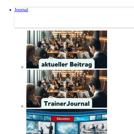
Journal
Journal | Weiterbildungs-News | Literatur-Tipps