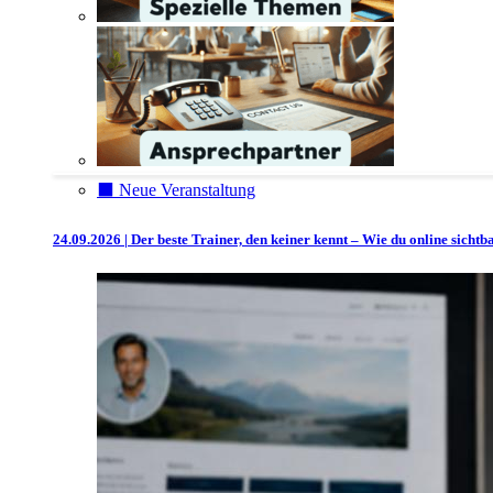
⬛️ Neue Veranstaltung
24.09.2026 | Der beste Trainer, den keiner kennt – Wie du online sicht