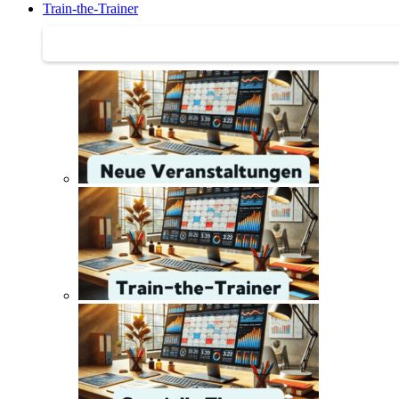
Train-the-Trainer
Train-the-Trainer